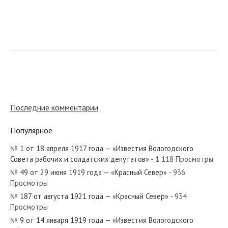
№ 242 от 6 ноября 1918 года — «Известия Вологодского
Губернского Исполнительного Комитета»...
Последние комментарии
№ 193 от октября 1951 года — «Красный Север»
Популярное
№ 1 от 18 апреля 1917 года — «Известия Вологодского
Совета рабочих и солдатских депутатов»
- 1 118 Просмотры
№ 114 от мая 1941 года — «Красный Север»
№ 49 от 29 июня 1919 года — «Красный Север»
- 936
Просмотры
№ 187 от августа 1921 года — «Красный Север»
- 934
Просмотры
№ 9 от 14 января 1919 года — «Известия Вологодского
№ 121 от июня 1955 года — «Красный Север»