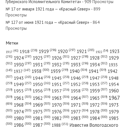
Губернского Исполнительного Комитета»
- 909 Просмотры
№ 17 от января 1921 года — «Красный Север»
- 899
Просмотры
№ 127 от июня 1921 года — «Красный Север»
- 864
Просмотры
№ 217 от ноября 1947 года — «Красный Север»
Метки
(296)
(297)
(285)
(238)
1919
1920
1921
1923
1918
(54)
(41)
1922
1917
(301)
(298)
(302)
(291)
(297)
(297)
1924
1925
1926
1927
1928
1929
№ 106 от мая 1930 года — «Красный Север»
(302)
(302)
(297)
(293)
(295)
(296)
1930
1931
1932
1933
1934
1935
(309)
(300)
(299)
(304)
1938
1939
1940
1941
1942
(147)
(145)
1937
(307)
(265)
(256)
(258)
(259)
(258)
1943
1944
1945
1946
1947
1948
(261)
(259)
(257)
(257)
(258)
(257)
1950
1949
1951
1952
1953
1954
(307)
(270)
(259)
(259)
(259)
(256)
1958
1959
1960
1955
1956
1957
№ 162 от июля 1939 года — «Красный Север»
1967
(309)
(305)
(306)
(306)
(307)
(309)
1961
1962
1963
1964
1965
(606)
(305)
(306)
(308)
(306)
(304)
1968
1969
1970
1971
1972
1973
(305)
(305)
(305)
(306)
(304)
(300)
1974
1975
1976
1977
1978
1979
(300)
(300)
(300)
(300)
(300)
(300)
1980
1981
1982
1983
1984
1985
(300)
(300)
(300)
1986
1987
Известия Вологодского
(151)
1988