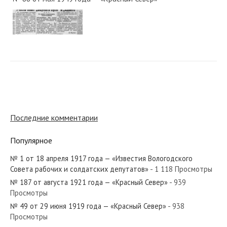
№ 216 от сентября 1925 года — «Красный Север»
№ 185 от августа 1933 года — «Красный Север»
Последние комментарии
Популярное
№ 1 от 18 апреля 1917 года — «Известия Вологодского
№ 230 от октября 1921 года — «Красный Север»
Совета рабочих и солдатских депутатов»
- 1 118 Просмотры
№ 187 от августа 1921 года — «Красный Север»
- 939
Просмотры
№ 49 от 29 июня 1919 года — «Красный Север»
- 938
Просмотры
№ 51 от марта 1930 года — «Красный Север»