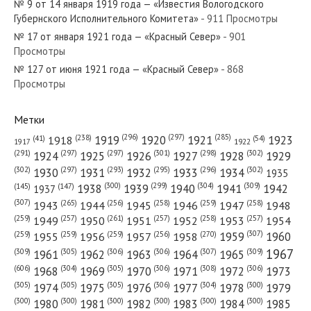
№ 9 от 14 января 1919 года — «Известия Вологодского
Губернского Исполнительного Комитета»
- 911 Просмотры
№ 17 от января 1921 года — «Красный Север»
- 901
Просмотры
№ 127 от июня 1921 года — «Красный Север»
- 868
№ 234 от 27 октября 1918 года — «Известия Вологодского
Просмотры
Губернского Исполнительного Комитета»...
Метки
(296)
(297)
(285)
(238)
1919
1920
1921
1923
1918
(54)
(41)
1922
1917
(301)
(298)
(302)
(291)
(297)
(297)
1924
1925
1926
1927
1928
1929
№ 278 от декабря 1924 года — «Красный Север»
(302)
(302)
(297)
(293)
(295)
(296)
1930
1931
1932
1933
1934
1935
(309)
(300)
(299)
(304)
1938
1939
1940
1941
1942
(147)
(145)
1937
(307)
(265)
(256)
(258)
(259)
(258)
1943
1944
1945
1946
1947
1948
(261)
(259)
(257)
(257)
(258)
(257)
1950
1949
1951
1952
1953
1954
(307)
(270)
(259)
(259)
(259)
(256)
1958
1959
1960
1955
1956
1957
№ 201 от сентября 1920 года — «Красный Север»
1967
(309)
(305)
(306)
(306)
(307)
(309)
1961
1962
1963
1964
1965
(606)
(305)
(306)
(308)
(306)
(304)
1968
1969
1970
1971
1972
1973
(305)
(305)
(305)
(306)
(304)
(300)
1974
1975
1976
1977
1978
1979
(300)
(300)
(300)
(300)
(300)
(300)
1980
1981
1982
1983
1984
1985