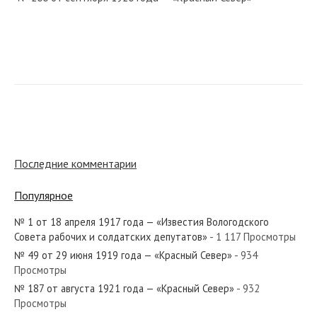
№ 66 от марта 1987 года — «Красный Север»
№ 98 от апреля 1981 года — «Красный Север»
Последние комментарии
Популярное
№ 1 от 18 апреля 1917 года — «Известия Вологодского
№ 44 от февраля 1962 года — «Красный Север»
Совета рабочих и солдатских депутатов»
- 1 117 Просмотры
№ 49 от 29 июня 1919 года — «Красный Север»
- 934
Просмотры
№ 187 от августа 1921 года — «Красный Север»
- 932
Просмотры
№ 69 от апреля 1952 года — «Красный Север»