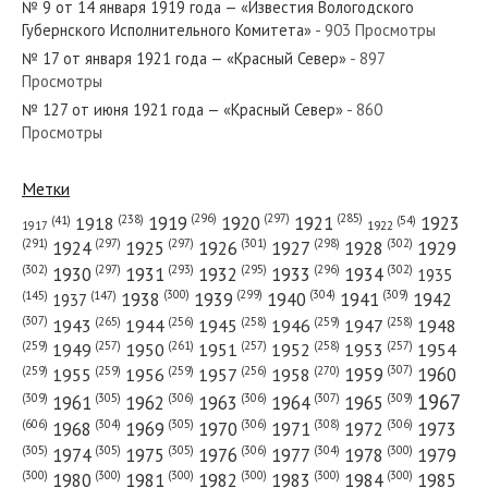
№ 9 от 14 января 1919 года — «Известия Вологодского
Губернского Исполнительного Комитета»
- 903 Просмотры
№ 17 от января 1921 года — «Красный Север»
- 897
Просмотры
№ 127 от июня 1921 года — «Красный Север»
- 860
№ 99 от мая 1954 года — «Красный Север»
Просмотры
Метки
(296)
(297)
(285)
(238)
1919
1920
1921
1923
1918
(54)
(41)
1922
1917
№ 141 от июня 1971 года — «Красный Север»
(301)
(298)
(302)
(291)
(297)
(297)
1924
1925
1926
1927
1928
1929
(302)
(302)
(297)
(293)
(295)
(296)
1930
1931
1932
1933
1934
1935
(309)
(300)
(299)
(304)
1938
1939
1940
1941
1942
(147)
(145)
1937
(307)
(265)
(256)
(258)
(259)
(258)
1943
1944
1945
1946
1947
1948
(261)
(259)
(257)
(257)
(258)
(257)
1950
1949
1951
1952
1953
1954
№ 83 от апреля 1956 года — «Красный Север»
(307)
(270)
(259)
(259)
(259)
(256)
1958
1959
1960
1955
1956
1957
1967
(309)
(305)
(306)
(306)
(307)
(309)
1961
1962
1963
1964
1965
(606)
(305)
(306)
(308)
(306)
(304)
1968
1969
1970
1971
1972
1973
(305)
(305)
(305)
(306)
(304)
(300)
1974
1975
1976
1977
1978
1979
(300)
(300)
(300)
(300)
(300)
(300)
1980
1981
1982
1983
1984
1985