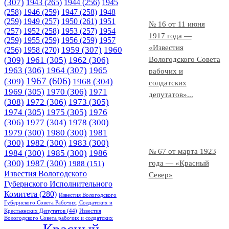
(307)
1943
(265)
1944
(256)
1945
(258)
1946
(259)
1947
(258)
1948
(259)
1949
(257)
1950
(261)
1951
№ 16 от 11 июня
(257)
1952
(258)
1953
(257)
1954
1917 года —
(259)
1955
(259)
1956
(259)
1957
«Известия
1958
(270)
1959
(307)
1960
(256)
(309)
1961
(305)
1962
(306)
Вологодского Совета
1963
(306)
1964
(307)
1965
рабочих и
1967
(606)
(309)
1968
(304)
солдатских
1969
(305)
1970
(306)
1971
депутатов»...
(308)
1972
(306)
1973
(305)
1974
(305)
1975
(305)
1976
(306)
1977
(304)
1978
(300)
1979
(300)
1980
(300)
1981
(300)
1982
(300)
1983
(300)
№ 67 от марта 1923
1984
(300)
1985
(300)
1986
(300)
1987
(300)
года — «Красный
1988
(151)
Известия Вологодского
Север»
Губернского Исполнительного
Комитета
(280)
Известия Вологодского
Губернского Совета Рабочих, Солдатских и
Крестьянских Депутатов
(44)
Известия
Вологодского Совета рабочих и солдатских
Красный