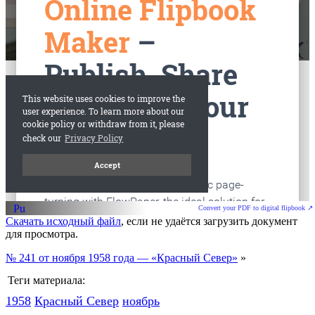
старые газеты
Вологда
Convert your PDF to digital flipbook ↗
Скачать исходный файл
, если не удаётся загрузить документ
для просмотра.
№ 241 от ноября 1958 года — «Красный Север»
»
Теги материала:
1958
Красный Cевер
ноябрь