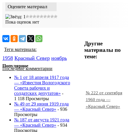
Оцените материал
Пока оценок нет
Другие
материалы по
Теги материала:
теме:
1958
Красный Cевер
ноябрь
Популярное
Последние комментарии
№ 1 от 18 апреля 1917 года
— «Известия Вологодского
Совета рабочих и
№ 222 от сентября
солдатских депутатов»
-
1 118 Просмотры
1960 года —
№ 49 от 29 июня 1919 года
«Красный Север»
— «Красный Север»
- 936
Просмотры
№ 187 от августа 1921 года
— «Красный Север»
- 934
Просмотры