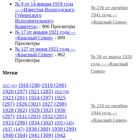
№ 9 от 14 января 1919 года
№ 236 от октября
— «Известия Вологодского
1941 года —
Губернского
Исполнительного
«Красный Север»
Комитета»
- 906 Просмотры
№ 17 от января 1921 года —
«Красный Север»
- 899
Просмотры
№ 127 от июня 1921 года —
«Красный Север»
- 862
№ 58 от марта 1920
Просмотры
года — «Красный
Север»
Метки
1919
(296)
1918
(238)
1917
(41)
1920
(297)
1921
(285)
1922
(54)
1923
(291)
1924
(297)
1925
(297)
1926
(301)
1927
(298)
№ 210 от октября
1928
(302)
1929
(302)
1930
1944 года —
(297)
1931
(293)
1932
(295)
«Красный Север»
1933
(296)
1934
(302)
1935
(145)
1938
(300)
1939
(299)
1937
(147)
1940
(304)
1941
(309)
1942