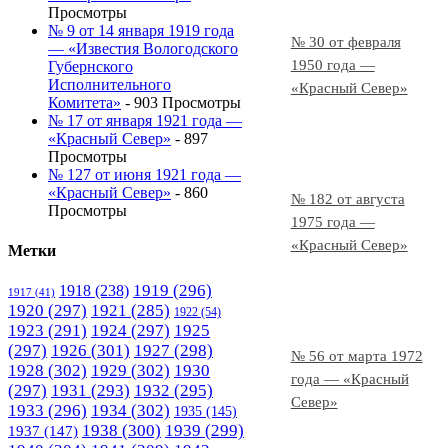
Просмотры
№ 9 от 14 января 1919 года
№ 30 от февраля
— «Известия Вологодского
1950 года —
Губернского
Исполнительного
«Красный Север»
Комитета»
- 903 Просмотры
№ 17 от января 1921 года —
«Красный Север»
- 897
Просмотры
№ 127 от июня 1921 года —
«Красный Север»
- 860
№ 182 от августа
Просмотры
1975 года —
«Красный Север»
Метки
1919
(296)
1918
(238)
1917
(41)
1920
(297)
1921
(285)
1922
(54)
1923
(291)
1924
(297)
1925
(297)
1926
(301)
1927
(298)
№ 56 от марта 1972
1928
(302)
1929
(302)
1930
года — «Красный
(297)
1931
(293)
1932
(295)
Север»
1933
(296)
1934
(302)
1935
(145)
1938
(300)
1939
(299)
1937
(147)