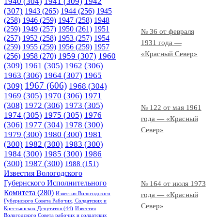
1940
(304)
1941
(309)
1942
(307)
1943
(265)
1944
(256)
1945
(258)
1946
(259)
1947
(258)
1948
(259)
1949
(257)
1950
(261)
1951
№ 36 от февраля
(257)
1952
(258)
1953
(257)
1954
1931 года —
(259)
1955
(259)
1956
(259)
1957
«Красный Север»
1958
(270)
1959
(307)
1960
(256)
(309)
1961
(305)
1962
(306)
1963
(306)
1964
(307)
1965
1967
(606)
(309)
1968
(304)
1969
(305)
1970
(306)
1971
(308)
1972
(306)
1973
(305)
№ 122 от мая 1961
1974
(305)
1975
(305)
1976
года — «Красный
(306)
1977
(304)
1978
(300)
Север»
1979
(300)
1980
(300)
1981
(300)
1982
(300)
1983
(300)
1984
(300)
1985
(300)
1986
(300)
1987
(300)
1988
(151)
Известия Вологодского
Губернского Исполнительного
№ 164 от июля 1973
Комитета
(280)
Известия Вологодского
года — «Красный
Губернского Совета Рабочих, Солдатских и
Север»
Крестьянских Депутатов
(44)
Известия
Вологодского Совета рабочих и солдатских