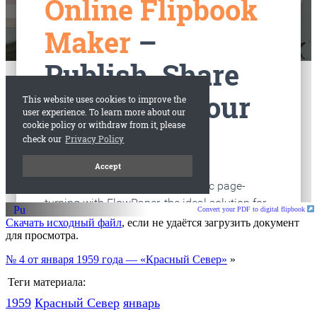
старые газеты
Вологда
Convert your PDF to digital flipbook
Скачать исходный файл
, если не удаётся загрузить документ
для просмотра.
№ 4 от января 1959 года — «Красный Север»
»
Теги материала:
1959
Красный Cевер
январь