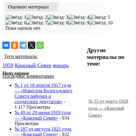
Оцените материал
Пока оценок нет
Другие
материалы по
Теги материала:
теме:
1959
Красный Cевер
январь
Популярное
Последние комментарии
№ 1 от 18 апреля 1917 года
— «Известия Вологодского
Совета рабочих и
№ 55 от марта 1928
солдатских депутатов»
-
1 117 Просмотры
года — «Красный
№ 49 от 29 июня 1919 года
Север»
— «Красный Север»
- 934
Просмотры
№ 187 от августа 1921 года
— «Красный Север»
- 932