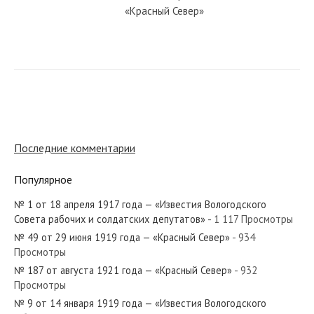
«Красный Север»
№ 241 от октября 1967 года —
«Красный Север»
№ 165 от июля 1967 года —
«Красный Север»
Последние комментарии
Популярное
№ 38 от февраля 1973 года —
«Красный Север»
№ 1 от 18 апреля 1917 года — «Известия Вологодского
Совета рабочих и солдатских депутатов»
- 1 117 Просмотры
№ 49 от 29 июня 1919 года — «Красный Север»
- 934
№ 265 от ноября 1975 года —
Просмотры
«Красный Север»
№ 187 от августа 1921 года — «Красный Север»
- 932
Просмотры
№ 9 от 14 января 1919 года — «Известия Вологодского
№ 161 от июля 1986 года —