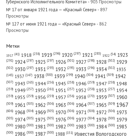
Губернского Исполнительного Комитета»
- 903 Просмотры
«Красный Север»
№ 17 от января 1921 года — «Красный Север»
- 897
Просмотры
№ 127 от июня 1921 года — «Красный Север»
№ 75 от апреля 1948 года —
- 862
Просмотры
«Красный Север»
Метки
(296)
(297)
(285)
(238)
1919
1920
1921
1923
1918
(54)
(41)
1922
1917
(301)
(298)
(302)
(291)
(297)
(297)
1924
1925
1926
1927
1928
1929
(302)
(302)
(297)
(293)
(295)
(296)
1930
1931
1932
1933
1934
1935
(309)
(300)
(299)
(304)
1938
1939
1940
1941
1942
(147)
(145)
1937
(307)
(265)
(256)
(258)
(259)
(258)
1943
1944
1945
1946
1947
1948
(261)
(259)
(257)
(257)
(258)
(257)
1950
1949
1951
1952
1953
1954
(307)
(270)
(259)
(259)
(259)
(256)
1958
1959
1960
1955
1956
1957
1967
(309)
(305)
(306)
(306)
(307)
(309)
1961
1962
1963
1964
1965
(606)
(305)
(306)
(308)
(306)
(304)
1968
1969
1970
1971
1972
1973
(305)
(305)
(305)
(306)
(304)
(300)
1974
1975
1976
1977
1978
1979
(300)
(300)
(300)
(300)
(300)
(300)
1980
1981
1982
1983
1984
1985
(300)
(300)
(300)
1986
1987
Известия Вологодского
(151)
1988