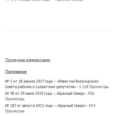
№ 264 от ноября 1983 года — «Красный Север»
№ 55 от марта 1963 года — «Красный Север»
Последние комментарии
Популярное
№ 1 от 18 апреля 1917 года — «Известия Вологодского
№ 273 от ноября 1980 года — «Красный Север»
Совета рабочих и солдатских депутатов»
- 1 118 Просмотры
№ 49 от 29 июня 1919 года — «Красный Север»
- 936
Просмотры
№ 187 от августа 1921 года — «Красный Север»
- 934
Просмотры
№ 222 от сентября 1939 года — «Красный Север»