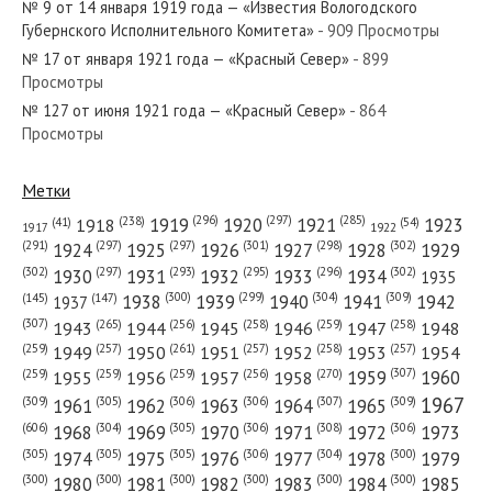
№ 9 от 14 января 1919 года — «Известия Вологодского
Губернского Исполнительного Комитета»
- 909 Просмотры
№ 17 от января 1921 года — «Красный Север»
- 899
Просмотры
№ 127 от июня 1921 года — «Красный Север»
- 864
№ 165 от августа 1952 года — «Красный Север»
Просмотры
Метки
(296)
(297)
(285)
(238)
1919
1920
1921
1923
1918
(54)
(41)
1922
1917
№ 28 от февраля 1985 года — «Красный Север»
(301)
(298)
(302)
(291)
(297)
(297)
1924
1925
1926
1927
1928
1929
(302)
(302)
(297)
(293)
(295)
(296)
1930
1931
1932
1933
1934
1935
(309)
(300)
(299)
(304)
1938
1939
1940
1941
1942
(147)
(145)
1937
(307)
(265)
(256)
(258)
(259)
(258)
1943
1944
1945
1946
1947
1948
(261)
(259)
(257)
(257)
(258)
(257)
1950
1949
1951
1952
1953
1954
№ 55 от марта 1941 года — «Красный Север»
(307)
(270)
(259)
(259)
(259)
(256)
1958
1959
1960
1955
1956
1957
1967
(309)
(305)
(306)
(306)
(307)
(309)
1961
1962
1963
1964
1965
(606)
(305)
(306)
(308)
(306)
(304)
1968
1969
1970
1971
1972
1973
(305)
(305)
(305)
(306)
(304)
(300)
1974
1975
1976
1977
1978
1979
(300)
(300)
(300)
(300)
(300)
(300)
1980
1981
1982
1983
1984
1985