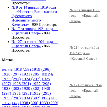
Просмотры
№ 9 от 14 января 1919 года
№ 6 от января 1986
— «Известия Вологодского
года — «Красный
Губернского
Исполнительного
Север»
Комитета»
- 909 Просмотры
№ 17 от января 1921 года —
«Красный Север»
- 899
Просмотры
№ 127 от июня 1921 года —
«Красный Север»
- 866
№ 214 от сентября
Просмотры
1967 года —
«Красный Север»
Метки
1919
(296)
1918
(238)
1917
(41)
1920
(297)
1921
(285)
1922
(54)
1923
(291)
1924
(297)
1925
(297)
1926
(301)
1927
(298)
№ 124 от июня 1954
1928
(302)
1929
(302)
1930
года — «Красный
(297)
1931
(293)
1932
(295)
Север»
1933
(296)
1934
(302)
1935
(145)
1938
(300)
1939
(299)
1937
(147)