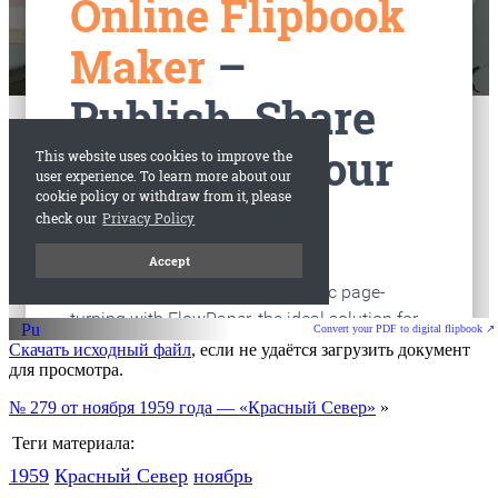
Convert your PDF to digital flipbook ↗
Скачать исходный файл
, если не удаётся загрузить документ
для просмотра.
№ 279 от ноября 1959 года — «Красный Север»
»
Теги материала:
1959
Красный Cевер
ноябрь