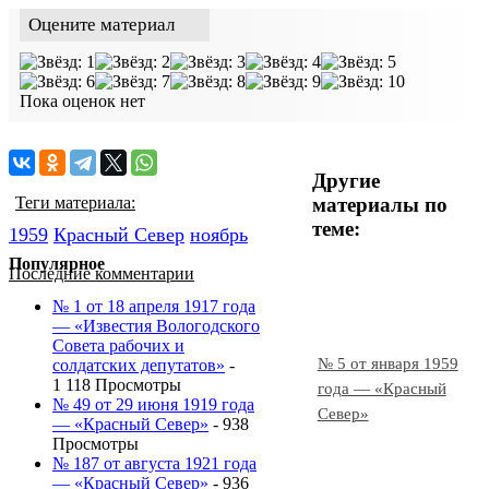
Оцените материал
Пока оценок нет
Другие
материалы по
Теги материала:
теме:
1959
Красный Cевер
ноябрь
Популярное
Последние комментарии
№ 1 от 18 апреля 1917 года
— «Известия Вологодского
Совета рабочих и
№ 5 от января 1959
солдатских депутатов»
-
1 118 Просмотры
года — «Красный
№ 49 от 29 июня 1919 года
Север»
— «Красный Север»
- 938
Просмотры
№ 187 от августа 1921 года
— «Красный Север»
- 936