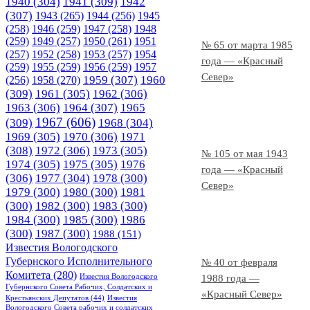
1940
(304)
1941
(309)
1942
(307)
1943
(265)
1944
(256)
1945
(258)
1946
(259)
1947
(258)
1948
(259)
1949
(257)
1950
(261)
1951
№ 65 от марта 1985
(257)
1952
(258)
1953
(257)
1954
года — «Красный
(259)
1955
(259)
1956
(259)
1957
Север»
1958
(270)
1959
(307)
1960
(256)
(309)
1961
(305)
1962
(306)
1963
(306)
1964
(307)
1965
1967
(606)
(309)
1968
(304)
1969
(305)
1970
(306)
1971
(308)
1972
(306)
1973
(305)
№ 105 от мая 1943
1974
(305)
1975
(305)
1976
года — «Красный
(306)
1977
(304)
1978
(300)
Север»
1979
(300)
1980
(300)
1981
(300)
1982
(300)
1983
(300)
1984
(300)
1985
(300)
1986
(300)
1987
(300)
1988
(151)
Известия Вологодского
Губернского Исполнительного
№ 40 от февраля
Комитета
(280)
Известия Вологодского
1988 года —
Губернского Совета Рабочих, Солдатских и
«Красный Север»
Крестьянских Депутатов
(44)
Известия
Вологодского Совета рабочих и солдатских