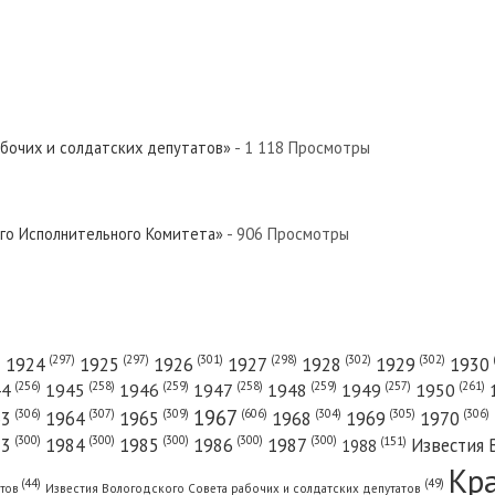
абочих и солдатских депутатов»
- 1 118 Просмотры
ого Исполнительного Комитета»
- 906 Просмотры
(301)
(298)
(302)
(302)
)
(297)
(297)
1924
1925
1926
1927
1928
1929
1930
(261)
(256)
(258)
(259)
(258)
(259)
(257)
1950
44
1945
1946
1947
1948
1949
1967
(606)
(306)
(307)
(309)
(305)
(306)
(304)
63
1964
1965
1968
1969
1970
(300)
(300)
(300)
(300)
(300)
83
1984
1985
1986
1987
Известия 
(151)
1988
Кр
(49)
(44)
атов
Известия Вологодского Совета рабочих и солдатских депутатов