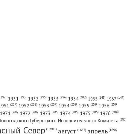
(302)
(297)
(293)
(295)
(296)
1931
1932
1933
1934
(147)
(145)
1935
1937
(257)
(258)
(257)
(259)
(259)
(259)
1951
1952
1953
1954
1955
1956
(308)
(306)
(305)
(305)
(305)
(306)
1971
1972
1973
1974
1975
1976
(280)
Вологодского Губернского Исполнительного Комитета
асный Cевер
август
апрель
(19701)
(1696)
(1653)