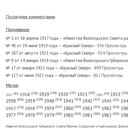
Последние комментарии
№ 282 от декабря 1985 года — «Красный Север»
Популярное
№ 1 от 18 апреля 1917 года — «Известия Вологодского Совета р
№ 49 от 29 июня 1919 года — «Красный Север»
- 936 Просмотры
№ 221 от сентября 1938 года — «Красный Север»
№ 187 от августа 1921 года — «Красный Север»
- 934 Просмотры
№ 9 от 14 января 1919 года — «Известия Вологодского Губернск
№ 17 от января 1921 года — «Красный Север»
- 899 Просмотры
№ 127 от июня 1921 года — «Красный Север»
- 862 Просмотры
№ 114 от мая 1930 года — «Красный Север»
Метки
(296)
(297)
(291
(285)
(238)
1919
1920
1921
1923
1918
(54)
(41)
1922
1917
(309)
(307)
(300)
(299)
(304)
(265)
1938
1939
1940
1941
1942
1943
19
(307)
(309)
(305)
(306)
(270)
(256)
1958
1959
1960
1961
1962
19
1957
№ 153 от июля 1978 года — «Красный Север»
(304)
(300)
(300)
(300)
(300)
(300)
1977
1978
1979
1980
1981
1982
19
Известия Вологодского Губернского Совета Рабочих, Солдатских и Крестьянских Депут