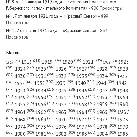
№ 9 от 14 января 1919 года — «Известия Вологодского
№ 287 от декабря 1940 года —
Губернского Исполнительного Комитета»
- 906 Просмотры
«Красный Север»
№ 17 от января 1921 года — «Красный Север»
- 899
Просмотры
№ 127 от июня 1921 года — «Красный Север»
№ 66 от марта 1982 года —
- 864
Просмотры
«Красный Север»
Метки
(296)
(297)
(285)
(238)
1919
1920
1921
1923
1918
(54)
(41)
1922
1917
(301)
(298)
(302)
(291)
(297)
(297)
1924
1925
1926
1927
1928
1929
(302)
(302)
(297)
(293)
(295)
(296)
1930
1931
1932
1933
1934
1935
(309)
(300)
(299)
(304)
1938
1939
1940
1941
1942
(147)
(145)
1937
(307)
(265)
(256)
(258)
(259)
(258)
1943
1944
1945
1946
1947
1948
(261)
(259)
(257)
(257)
(258)
(257)
1950
1949
1951
1952
1953
1954
(307)
(270)
(259)
(259)
(259)
(256)
1958
1959
1960
1955
1956
1957
1967
(309)
(305)
(306)
(306)
(307)
(309)
1961
1962
1963
1964
1965
(606)
(305)
(306)
(308)
(306)
(304)
1968
1969
1970
1971
1972
1973
(305)
(305)
(305)
(306)
(304)
(300)
1974
1975
1976
1977
1978
1979
(300)
(300)
(300)
(300)
(300)
(300)
1980
1981
1982
1983
1984
1985