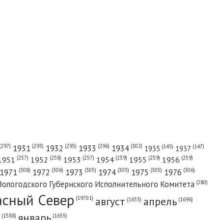
(302)
(297)
(293)
(295)
(296)
1931
1932
1933
1934
(147)
(145)
1935
1937
(257)
(258)
(257)
(259)
(259)
(259)
1951
1952
1953
1954
1955
1956
(308)
(306)
(305)
(305)
(305)
(306)
1971
1972
1973
1974
1975
1976
(280)
Вологодского Губернского Исполнительного Комитета
асный Cевер
август
апрель
(19701)
(1696)
(1653)
январь
(1655)
(1588)