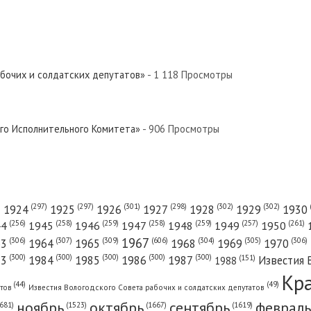
абочих и солдатских депутатов»
- 1 118 Просмотры
ого Исполнительного Комитета»
- 906 Просмотры
(301)
(298)
(302)
(302)
)
(297)
(297)
1924
1925
1926
1927
1928
1929
1930
(261)
(256)
(258)
(259)
(258)
(259)
(257)
1950
44
1945
1946
1947
1948
1949
1967
(606)
(306)
(307)
(309)
(305)
(306)
(304)
63
1964
1965
1968
1969
1970
(300)
(300)
(300)
(300)
(300)
83
1984
1985
1986
1987
Известия 
(151)
1988
Кр
(49)
(44)
атов
Известия Вологодского Совета рабочих и солдатских депутатов
ноябрь
октябрь
сентябрь
февраль
681)
(1667)
(1619)
(1523)