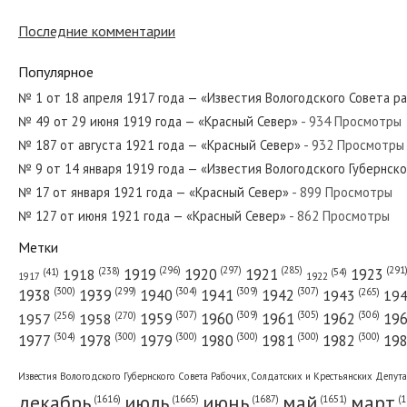
Последние комментарии
№ 259 от декабря 1943 года — «Красный Север»
Популярное
№ 1 от 18 апреля 1917 года — «Известия Вологодского Совета р
№ 49 от 29 июня 1919 года — «Красный Север»
- 934 Просмотры
№ 95 от апреля 1973 года — «Красный Север»
№ 187 от августа 1921 года — «Красный Север»
- 932 Просмотры
№ 9 от 14 января 1919 года — «Известия Вологодского Губернск
№ 17 от января 1921 года — «Красный Север»
- 899 Просмотры
№ 127 от июня 1921 года — «Красный Север»
- 862 Просмотры
№ 223 от сентября 1967 года — «Красный Север»
Метки
(296)
(297)
(291
(285)
(238)
1919
1920
1921
1923
1918
(54)
(41)
1922
1917
(309)
(307)
(300)
(299)
(304)
(265)
1938
1939
1940
1941
1942
1943
19
(307)
(309)
(305)
(306)
(270)
(256)
1958
1959
1960
1961
1962
19
1957
№ 251 от октября 1961 года — «Красный Север»
(304)
(300)
(300)
(300)
(300)
(300)
1977
1978
1979
1980
1981
1982
19
Известия Вологодского Губернского Совета Рабочих, Солдатских и Крестьянских Депут
декабрь
июль
июнь
май
март
(1687)
(1
(1665)
(1651)
(1616)