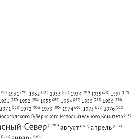
(302)
(297)
(293)
(295)
(296)
1931
1932
1933
1934
(147)
(145)
1935
1937
(257)
(258)
(257)
(259)
(259)
(259)
1951
1952
1953
1954
1955
1956
(308)
(306)
(305)
(305)
(305)
(306)
1971
1972
1973
1974
1975
1976
(280)
Вологодского Губернского Исполнительного Комитета
асный Cевер
август
апрель
(19701)
(1696)
(1653)
январь
(1655)
(1588)