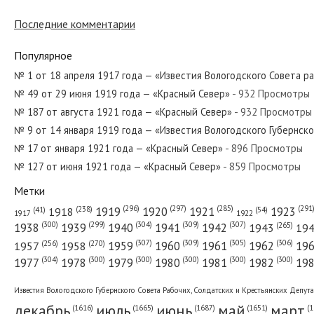
Последние комментарии
№ 127 от июня 1948 года — «Красный Север»
Популярное
№ 1 от 18 апреля 1917 года — «Известия Вологодского Совета р
№ 49 от 29 июня 1919 года — «Красный Север»
- 932 Просмотры
№ 175 от сентября 1947 года — «Красный Север»
№ 187 от августа 1921 года — «Красный Север»
- 932 Просмотры
№ 9 от 14 января 1919 года — «Известия Вологодского Губернск
№ 17 от января 1921 года — «Красный Север»
- 896 Просмотры
№ 127 от июня 1921 года — «Красный Север»
- 859 Просмотры
№ 239 от октября 1929 года — «Красный Север»
Метки
(296)
(297)
(291
(285)
(238)
1919
1920
1921
1923
1918
(54)
(41)
1922
1917
(309)
(307)
(300)
(299)
(304)
(265)
1938
1939
1940
1941
1942
1943
19
(307)
(309)
(305)
(306)
(270)
(256)
1958
1959
1960
1961
1962
19
1957
№ 116 от мая 1977 года — «Красный Север»
(304)
(300)
(300)
(300)
(300)
(300)
1977
1978
1979
1980
1981
1982
19
Известия Вологодского Губернского Совета Рабочих, Солдатских и Крестьянских Депут
декабрь
июль
июнь
май
март
(1687)
(1
(1665)
(1651)
(1616)