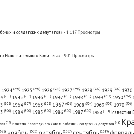
абочих и солдатских депутатов»
- 1 117 Просмотры
ого Исполнительного Комитета»
- 901 Просмотры
(301)
(298)
(302)
(302)
)
(297)
(297)
1924
1925
1926
1927
1928
1929
1930
(261)
(256)
(258)
(259)
(258)
(259)
(257)
1950
44
1945
1946
1947
1948
1949
1967
(606)
(306)
(307)
(309)
(305)
(306)
(304)
63
1964
1965
1968
1969
1970
(300)
(300)
(300)
(300)
(300)
83
1984
1985
1986
1987
Известия 
(151)
1988
Кр
(49)
(44)
атов
Известия Вологодского Совета рабочих и солдатских депутатов
ноябрь
октябрь
сентябрь
февраль
681)
(1667)
(1619)
(1523)