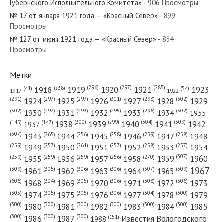
Губернского Исполнительного Комитета»
- 906 Просмотры
№ 17 от января 1921 года — «Красный Север»
- 899
Просмотры
№ 127 от июня 1921 года — «Красный Север»
- 864
№ 281 от декабря 1983 года — «Красный Север»
Просмотры
Метки
(296)
(297)
(285)
(238)
1919
1920
1921
1923
1918
(54)
(41)
1922
1917
№ 287 от декабря 1979 года — «Красный Север»
(301)
(298)
(302)
(291)
(297)
(297)
1924
1925
1926
1927
1928
1929
(302)
(302)
(297)
(293)
(295)
(296)
1930
1931
1932
1933
1934
1935
(309)
(300)
(299)
(304)
1938
1939
1940
1941
1942
(147)
(145)
1937
(307)
(265)
(256)
(258)
(259)
(258)
1943
1944
1945
1946
1947
1948
(261)
(259)
(257)
(257)
(258)
(257)
1950
1949
1951
1952
1953
1954
№ 28 от февраля 1975 года — «Красный Север»
(307)
(270)
(259)
(259)
(259)
(256)
1958
1959
1960
1955
1956
1957
1967
(309)
(305)
(306)
(306)
(307)
(309)
1961
1962
1963
1964
1965
(606)
(305)
(306)
(308)
(306)
(304)
1968
1969
1970
1971
1972
1973
(305)
(305)
(305)
(306)
(304)
(300)
1974
1975
1976
1977
1978
1979
(300)
(300)
(300)
(300)
(300)
(300)
1980
1981
1982
1983
1984
1985
(300)
(300)
(300)
1986
1987
Известия Вологодского
(151)
1988