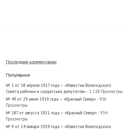
№ 161 от июля 1970 года — «Красный Север»
№ 295 от декабря 1978 года — «Красный Север»
Последние комментарии
Популярное
№ 1 от 18 апреля 1917 года — «Известия Вологодского
№ 26 от февраля 1925 года — «Красный Север»
Совета рабочих и солдатских депутатов»
- 1 118 Просмотры
№ 49 от 29 июня 1919 года — «Красный Север»
- 936
Просмотры
№ 187 от августа 1921 года — «Красный Север»
- 934
Просмотры
№ 73 от апреля 1949 года — «Красный Север»
№ 9 от 14 января 1919 года — «Известия Вологодского