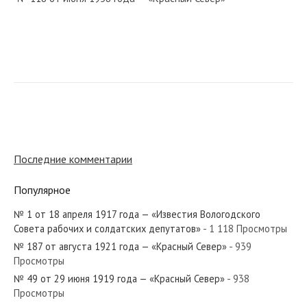
№ 257 от октября 1964 года — «Красный Север»
№ 257 от декабря 1958 года — «Красный Север»
Последние комментарии
Популярное
№ 1 от 18 апреля 1917 года — «Известия Вологодского
№ 21 от января 1963 года — «Красный Север»
Совета рабочих и солдатских депутатов»
- 1 118 Просмотры
№ 187 от августа 1921 года — «Красный Север»
- 939
Просмотры
№ 49 от 29 июня 1919 года — «Красный Север»
- 938
Просмотры
№ 71 от марта 1939 года — «Красный Север»