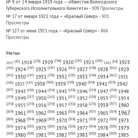
№ 9 от 14 января 1919 года — «Известия Вологодского
Губернского Исполнительного Комитета»
- 909 Просмотры
№ 17 от января 1921 года — «Красный Север»
- 901
Просмотры
№ 127 от июня 1921 года — «Красный Север»
- 866
№ 139 от июля 1948 года — «Красный Север»
Просмотры
Метки
(296)
(297)
(285)
(238)
1919
1920
1921
1923
1918
(54)
(41)
1922
1917
№ 51 от марта 1950 года — «Красный Север»
(301)
(298)
(302)
(291)
(297)
(297)
1924
1925
1926
1927
1928
1929
(302)
(302)
(297)
(293)
(295)
(296)
1930
1931
1932
1933
1934
1935
(309)
(300)
(299)
(304)
1938
1939
1940
1941
1942
(147)
(145)
1937
(307)
(265)
(256)
(258)
(259)
(258)
1943
1944
1945
1946
1947
1948
(261)
(259)
(257)
(257)
(258)
(257)
1950
1949
1951
1952
1953
1954
№ 135 от июня 1928 года — «Красный Север»
(307)
(270)
(259)
(259)
(259)
(256)
1958
1959
1960
1955
1956
1957
1967
(309)
(305)
(306)
(306)
(307)
(309)
1961
1962
1963
1964
1965
(606)
(305)
(306)
(308)
(306)
(304)
1968
1969
1970
1971
1972
1973
(305)
(305)
(305)
(306)
(304)
(300)
1974
1975
1976
1977
1978
1979
(300)
(300)
(300)
(300)
(300)
(300)
1980
1981
1982
1983
1984
1985