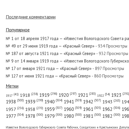
№ 66 от марта 1943 года — «Красный С
Последние комментарии
Популярное
№ 216 от сентября 1976 года — «Красн
№ 1 от 18 апреля 1917 года — «Известия Вологодского Совета р
№ 49 от 29 июня 1919 года — «Красный Север»
- 934 Просмотры
№ 187 от августа 1921 года — «Красный Север»
- 932 Просмотры
№ 265 от ноября 1985 года — «Красный
№ 9 от 14 января 1919 года — «Известия Вологодского Губернск
№ 17 от января 1921 года — «Красный Север»
- 897 Просмотры
№ 127 от июня 1921 года — «Красный Север»
- 860 Просмотры
№ 300 от декабря 1979 года — «Красны
Метки
(296)
(297)
(291
(285)
(238)
1919
1920
1921
1923
1918
(54)
(41)
1922
1917
(309)
(307)
(300)
(299)
(304)
(265)
1938
1939
1940
1941
1942
1943
19
(307)
(309)
(305)
(306)
(270)
(256)
1958
1959
1960
1961
1962
19
1957
№ 209 от сентября 1963 года — «Красн
(304)
(300)
(300)
(300)
(300)
(300)
1977
1978
1979
1980
1981
1982
19
Известия Вологодского Губернского Совета Рабочих, Солдатских и Крестьянских Депут