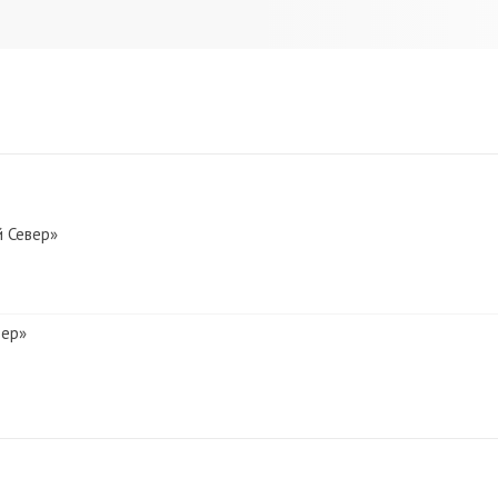
й Север»
вер»
 Север»