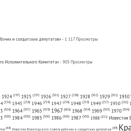
евер»
ый Север»
абочих и солдатских депутатов»
- 1 117 Просмотры
 Север»
ого Исполнительного Комитета»
- 903 Просмотры
й Север»
(301)
(298)
(302)
(302)
)
(297)
(297)
1924
1925
1926
1927
1928
1929
1930
(261)
(256)
(258)
(259)
(258)
(259)
(257)
1950
44
1945
1946
1947
1948
1949
1967
(606)
(306)
(307)
(309)
(305)
(306)
(304)
63
1964
1965
1968
1969
1970
ый Север»
(300)
(300)
(300)
(300)
(300)
83
1984
1985
1986
1987
Известия 
(151)
1988
Кр
(49)
(44)
атов
Известия Вологодского Совета рабочих и солдатских депутатов