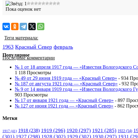
Пока оценок нет
Теги материала:
1963
Красный Cевер
февраль
Популярное
Последние комментарии
№ 1 от 18 апреля 1917 года — «Известия Вологодского С
1 118 Просмотры
№ 49 от 29 июня 1919 года — «Красный Север»
- 934 Пр
№ 187 от августа 1921 года — «Красный Север»
- 932 Пр
№ 9 от 14 января 1919 года — «Известия Вологодского 
903 Просмотры
№ 17 от января 1921 года — «Красный Север»
- 897 Про
№ 127 от июня 1921 года — «Красный Север»
- 862 Прос
Метки
1919
(296)
1920
(297)
1921
(285)
1
1918
(238)
1922
(54)
1917
(41)
(301)
1927
(298)
1928
(302)
1929
(302)
1930
(297)
1931
(29