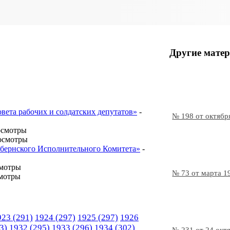
Другие матер
овета рабочих и солдатских депутатов»
-
№ 198 от октябр
осмотры
осмотры
Губернского Исполнительного Комитета»
-
смотры
№ 73 от марта 1
мотры
923
(291)
1924
(297)
1925
(297)
1926
3)
1932
(295)
1933
(296)
1934
(302)