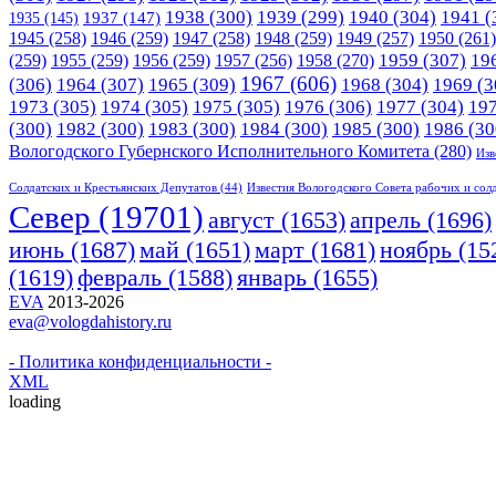
1938
(300)
1939
(299)
1940
(304)
1941
(
1935
(145)
1937
(147)
1945
(258)
1946
(259)
1947
(258)
1948
(259)
1949
(257)
1950
(261)
1958
(270)
1959
(307)
19
(259)
1955
(259)
1956
(259)
1957
(256)
1967
(606)
(306)
1964
(307)
1965
(309)
1968
(304)
1969
(3
1973
(305)
1974
(305)
1975
(305)
1976
(306)
1977
(304)
19
(300)
1982
(300)
1983
(300)
1984
(300)
1985
(300)
1986
(30
Вологодского Губернского Исполнительного Комитета
(280)
Изв
Солдатских и Крестьянских Депутатов
(44)
Известия Вологодского Совета рабочих и сол
Cевер
(19701)
апрель
(1696)
август
(1653)
июнь
(1687)
март
(1681)
май
(1651)
ноябрь
(15
(1619)
февраль
(1588)
январь
(1655)
EVA
2013-2026
eva@vologdahistory.ru
- Политика конфиденциальности -
XML
loading