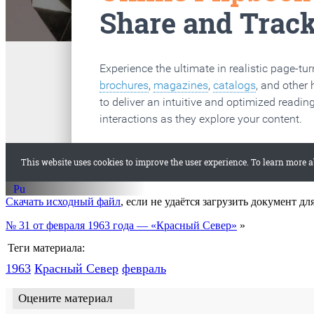
старые газеты
Вологда
Скачать исходный файл
, если не удаётся загрузить документ дл
№ 31 от февраля 1963 года — «Красный Север»
»
Теги материала:
1963
Красный Cевер
февраль
Оцените материал