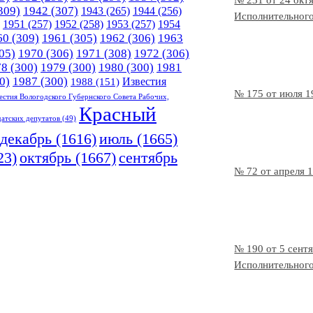
№ 231 от 24 окт
309)
1942
(307)
1943
(265)
1944
(256)
Исполнительного
1951
(257)
1952
(258)
1953
(257)
1954
60
(309)
1961
(305)
1962
(306)
1963
05)
1970
(306)
1971
(308)
1972
(306)
78
(300)
1979
(300)
1980
(300)
1981
0)
1987
(300)
Известия
1988
(151)
№ 175 от июля 1
естия Вологодского Губернского Совета Рабочих,
Красный
датских депутатов
(49)
декабрь
(1616)
июль
(1665)
23)
октябрь
(1667)
сентябрь
№ 72 от апреля 
№ 190 от 5 сент
Исполнительного