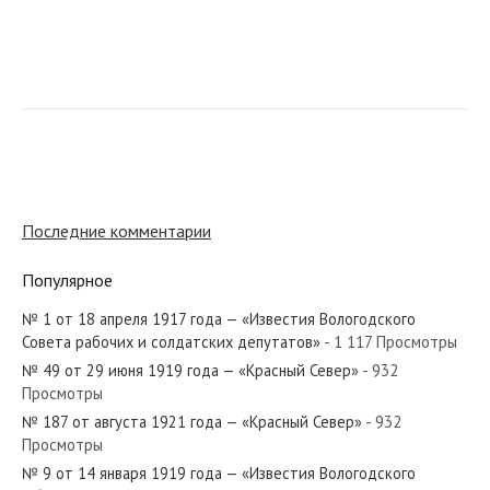
№ 246 от декабря 1953 года — «Красный Север»
№ 25 от 30 июля 1917 года — «Известия Вологодского
Последние комментарии
Совета рабочих и солдатских депутатов»...
Популярное
№ 1 от 18 апреля 1917 года — «Известия Вологодского
Совета рабочих и солдатских депутатов»
- 1 117 Просмотры
№ 244 от октября 1982 года — «Красный Север»
№ 49 от 29 июня 1919 года — «Красный Север»
- 932
Просмотры
№ 187 от августа 1921 года — «Красный Север»
- 932
Просмотры
№ 9 от 14 января 1919 года — «Известия Вологодского
№ 296 от декабря 1967 года — «Красный Север»