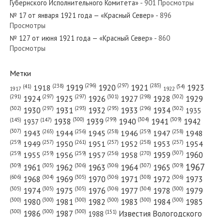
Губернского Исполнительного Комитета»
- 901 Просмотры
№ 17 от января 1921 года — «Красный Север»
- 896
Просмотры
№ 127 от июня 1921 года — «Красный Север»
- 860
Просмотры
№ 182 от августа 1926 года — «Красный Север»
Метки
(296)
(297)
(285)
(238)
1919
1920
1921
1923
1918
(54)
(41)
1922
1917
(301)
(298)
(302)
(291)
(297)
(297)
1924
1925
1926
1927
1928
1929
№ 149 от июня 1980 года — «Красный Север»
(302)
(302)
(297)
(293)
(295)
(296)
1930
1931
1932
1933
1934
1935
(309)
(300)
(299)
(304)
1938
1939
1940
1941
1942
(147)
(145)
1937
(307)
(265)
(256)
(258)
(259)
(258)
1943
1944
1945
1946
1947
1948
(261)
(259)
(257)
(257)
(258)
(257)
1950
1949
1951
1952
1953
1954
(307)
(270)
(259)
(259)
(259)
(256)
1958
1959
1960
1955
1956
1957
№ 26 от января 1982 года — «Красный Север»
1967
(309)
(305)
(306)
(306)
(307)
(309)
1961
1962
1963
1964
1965
(606)
(305)
(306)
(308)
(306)
(304)
1968
1969
1970
1971
1972
1973
(305)
(305)
(305)
(306)
(304)
(300)
1974
1975
1976
1977
1978
1979
(300)
(300)
(300)
(300)
(300)
(300)
1980
1981
1982
1983
1984
1985
(300)
(300)
(300)
1986
1987
Известия Вологодского
(151)
1988