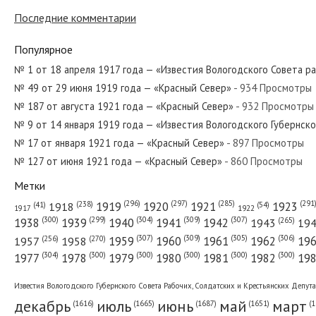
Последние комментарии
№ 68 от марта 1928 года — «Красный Север»
Популярное
№ 1 от 18 апреля 1917 года — «Известия Вологодского Совета р
№ 49 от 29 июня 1919 года — «Красный Север»
- 934 Просмотры
№ 75 от марта 1970 года — «Красный Север»
№ 187 от августа 1921 года — «Красный Север»
- 932 Просмотры
№ 9 от 14 января 1919 года — «Известия Вологодского Губернск
№ 17 от января 1921 года — «Красный Север»
- 897 Просмотры
№ 127 от июня 1921 года — «Красный Север»
- 860 Просмотры
№ 137 от июля 1947 года — «Красный Север»
Метки
(296)
(297)
(291
(285)
(238)
1919
1920
1921
1923
1918
(54)
(41)
1922
1917
(309)
(307)
(300)
(299)
(304)
(265)
1938
1939
1940
1941
1942
1943
19
(307)
(309)
(305)
(306)
(270)
(256)
1958
1959
1960
1961
1962
19
1957
№ 229 от сентября 1976 года — «Красный Север»
(304)
(300)
(300)
(300)
(300)
(300)
1977
1978
1979
1980
1981
1982
19
Известия Вологодского Губернского Совета Рабочих, Солдатских и Крестьянских Депут
декабрь
июль
июнь
май
март
(1687)
(1
(1665)
(1651)
(1616)