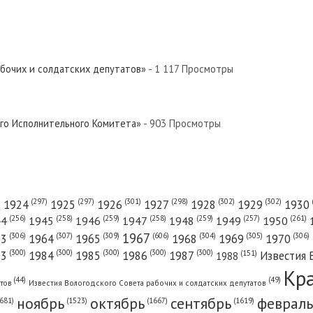
абочих и солдатских депутатов»
- 1 117 Просмотры
ого Исполнительного Комитета»
- 903 Просмотры
(301)
(298)
(302)
(302)
)
(297)
(297)
1924
1925
1926
1927
1928
1929
1930
(261)
(256)
(258)
(259)
(258)
(259)
(257)
1950
44
1945
1946
1947
1948
1949
1967
(606)
(306)
(307)
(309)
(305)
(306)
(304)
63
1964
1965
1968
1969
1970
(300)
(300)
(300)
(300)
(300)
83
1984
1985
1986
1987
Известия 
(151)
1988
Кр
(49)
(44)
атов
Известия Вологодского Совета рабочих и солдатских депутатов
ноябрь
октябрь
сентябрь
февраль
681)
(1667)
(1619)
(1523)