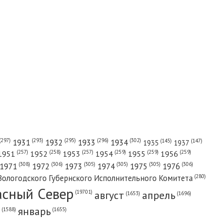
(302)
(297)
(293)
(295)
(296)
1931
1932
1933
1934
(147)
(145)
1935
1937
(257)
(258)
(257)
(259)
(259)
(259)
1951
1952
1953
1954
1955
1956
(308)
(306)
(305)
(305)
(305)
(306)
1971
1972
1973
1974
1975
1976
(280)
Вологодского Губернского Исполнительного Комитета
асный Cевер
август
апрель
(19701)
(1696)
(1653)
январь
(1655)
(1588)