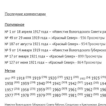
Последние комментарии
№ 260 от ноября 1975 года — «Красный Север»
Популярное
№ 1 от 18 апреля 1917 года — «Известия Вологодского Совета р
№ 49 от 29 июня 1919 года — «Красный Север»
- 936 Просмотры
№ 87 от апреля 1928 года — «Красный Север»
№ 187 от августа 1921 года — «Красный Север»
- 934 Просмотры
№ 9 от 14 января 1919 года — «Известия Вологодского Губернск
№ 17 от января 1921 года — «Красный Север»
- 899 Просмотры
№ 127 от июня 1921 года — «Красный Север»
- 864 Просмотры
№ 137 от июня 1967 года — «Красный Север»
Метки
(296)
(297)
(291
(285)
(238)
1919
1920
1921
1923
1918
(54)
(41)
1922
1917
(309)
(307)
(300)
(299)
(304)
(265)
1938
1939
1940
1941
1942
1943
19
(307)
(309)
(305)
(306)
(270)
(256)
1958
1959
1960
1961
1962
19
1957
№ 90 от апреля 1977 года — «Красный Север»
(304)
(300)
(300)
(300)
(300)
(300)
1977
1978
1979
1980
1981
1982
19
Известия Вологодского Губернского Совета Рабочих, Солдатских и Крестьянских Депут