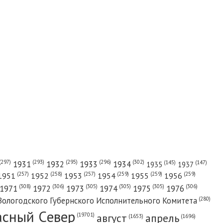
(302)
(297)
(293)
(295)
(296)
1931
1932
1933
1934
(147)
(145)
1935
1937
(257)
(258)
(257)
(259)
(259)
(259)
1951
1952
1953
1954
1955
1956
(308)
(306)
(305)
(305)
(305)
(306)
1971
1972
1973
1974
1975
1976
(280)
Вологодского Губернского Исполнительного Комитета
асный Cевер
август
апрель
(19701)
(1696)
(1653)