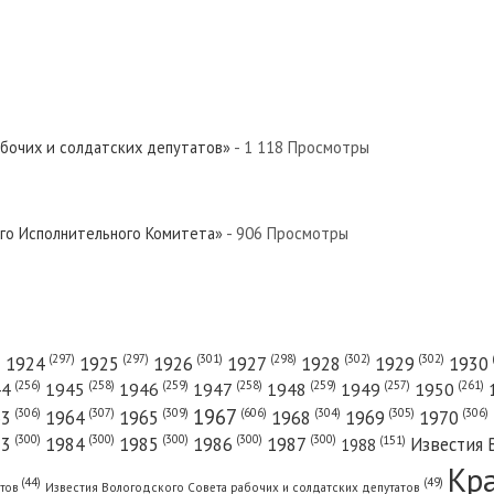
абочих и солдатских депутатов»
- 1 118 Просмотры
ого Исполнительного Комитета»
- 906 Просмотры
(301)
(298)
(302)
(302)
)
(297)
(297)
1924
1925
1926
1927
1928
1929
1930
(261)
(256)
(258)
(259)
(258)
(259)
(257)
1950
44
1945
1946
1947
1948
1949
1967
(606)
(306)
(307)
(309)
(305)
(306)
(304)
63
1964
1965
1968
1969
1970
(300)
(300)
(300)
(300)
(300)
83
1984
1985
1986
1987
Известия 
(151)
1988
Кр
(49)
(44)
атов
Известия Вологодского Совета рабочих и солдатских депутатов