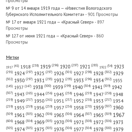
Просмотры
№ 9 от 14 января 1919 года — «Известия Вологодского
№ 293 от декабря 1960 года —
Губернского Исполнительного Комитета»
- 901 Просмотры
«Красный Север»
№ 17 от января 1921 года — «Красный Север»
- 897
Просмотры
№ 194 от сентября 1944 года —
№ 127 от июня 1921 года — «Красный Север»
- 860
Просмотры
«Красный Север»
Метки
(296)
(297)
(285)
(238)
1919
1920
1921
1923
1918
(54)
(41)
1922
1917
(301)
(298)
(302)
(291)
(297)
(297)
1924
1925
1926
1927
1928
1929
(302)
(302)
(297)
(293)
(295)
(296)
1930
1931
1932
1933
1934
1935
(309)
(300)
(299)
(304)
1938
1939
1940
1941
1942
(147)
(145)
1937
(307)
(265)
(256)
(258)
(259)
(258)
1943
1944
1945
1946
1947
1948
(261)
(259)
(257)
(257)
(258)
(257)
1950
1949
1951
1952
1953
1954
(307)
(270)
(259)
(259)
(259)
(256)
1958
1959
1960
1955
1956
1957
1967
(309)
(305)
(306)
(306)
(307)
(309)
1961
1962
1963
1964
1965
(606)
(305)
(306)
(308)
(306)
(304)
1968
1969
1970
1971
1972
1973
(305)
(305)
(305)
(306)
(304)
(300)
1974
1975
1976
1977
1978
1979