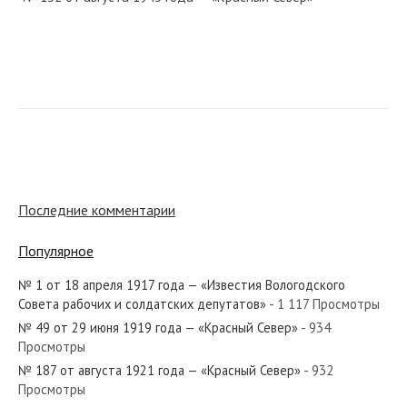
№ 178 от июля 1976 года — «Красный Север»
№ 8 от января 1962 года — «Красный Север»
Последние комментарии
Популярное
№ 1 от 18 апреля 1917 года — «Известия Вологодского
№ 221 от сентября 1967 года — «Красный Север»
Совета рабочих и солдатских депутатов»
- 1 117 Просмотры
№ 49 от 29 июня 1919 года — «Красный Север»
- 934
Просмотры
№ 187 от августа 1921 года — «Красный Север»
- 932
Просмотры
№ 184 от августа 1934 года — «Красный Север»