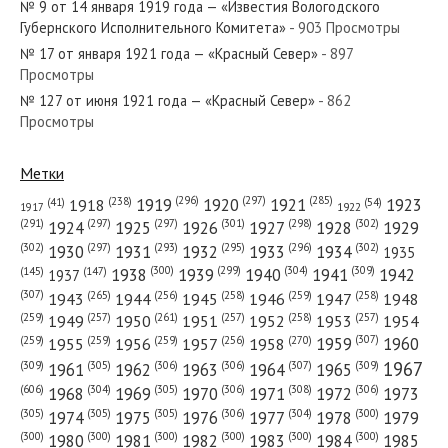
№ 9 от 14 января 1919 года — «Известия Вологодского
Губернского Исполнительного Комитета»
- 903 Просмотры
№ 17 от января 1921 года — «Красный Север»
- 897
Просмотры
№ 127 от июня 1921 года — «Красный Север»
- 862
№ 9 от января 1977 года — «Красный Север»
Просмотры
Метки
(296)
(297)
(285)
(238)
1919
1920
1921
1923
1918
(54)
(41)
1922
1917
№ 262 от ноября 1961 года — «Красный Север»
(301)
(298)
(302)
(291)
(297)
(297)
1924
1925
1926
1927
1928
1929
(302)
(302)
(297)
(293)
(295)
(296)
1930
1931
1932
1933
1934
1935
(309)
(300)
(299)
(304)
1938
1939
1940
1941
1942
(147)
(145)
1937
(307)
(265)
(256)
(258)
(259)
(258)
1943
1944
1945
1946
1947
1948
(261)
(259)
(257)
(257)
(258)
(257)
1950
1949
1951
1952
1953
1954
№ 271 от ноября 1938 года — «Красный Север»
(307)
(270)
(259)
(259)
(259)
(256)
1958
1959
1960
1955
1956
1957
1967
(309)
(305)
(306)
(306)
(307)
(309)
1961
1962
1963
1964
1965
(606)
(305)
(306)
(308)
(306)
(304)
1968
1969
1970
1971
1972
1973
(305)
(305)
(305)
(306)
(304)
(300)
1974
1975
1976
1977
1978
1979
(300)
(300)
(300)
(300)
(300)
(300)
1980
1981
1982
1983
1984
1985