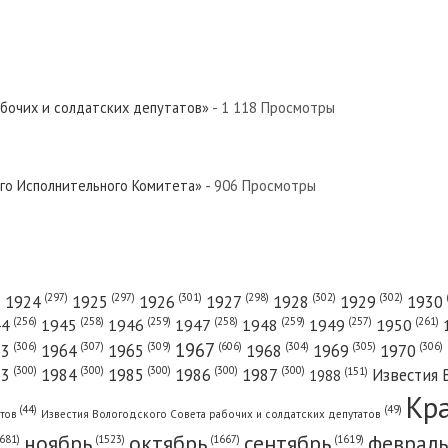
абочих и солдатских депутатов»
- 1 118 Просмотры
ого Исполнительного Комитета»
- 906 Просмотры
(301)
(298)
(302)
(302)
)
(297)
(297)
1924
1925
1926
1927
1928
1929
1930
(261)
(256)
(258)
(259)
(258)
(259)
(257)
1950
44
1945
1946
1947
1948
1949
1967
(606)
(306)
(307)
(309)
(305)
(306)
(304)
63
1964
1965
1968
1969
1970
(300)
(300)
(300)
(300)
(300)
83
1984
1985
1986
1987
Известия 
(151)
1988
Кр
(49)
(44)
атов
Известия Вологодского Совета рабочих и солдатских депутатов
ноябрь
октябрь
сентябрь
февраль
681)
(1667)
(1619)
(1523)