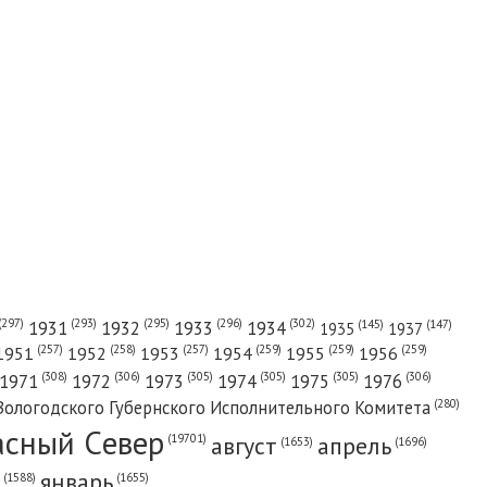
(302)
(297)
(293)
(295)
(296)
1931
1932
1933
1934
(147)
(145)
1935
1937
(257)
(258)
(257)
(259)
(259)
(259)
1951
1952
1953
1954
1955
1956
(308)
(306)
(305)
(305)
(305)
(306)
1971
1972
1973
1974
1975
1976
(280)
Вологодского Губернского Исполнительного Комитета
асный Cевер
август
апрель
(19701)
(1696)
(1653)
январь
(1655)
(1588)