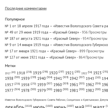
Последние комментарии
№ 57 от марта 1980 года — «Красный Север»
Популярное
№ 1 от 18 апреля 1917 года — «Известия Вологодского Совета р
№ 49 от 29 июня 1919 года — «Красный Север»
- 936 Просмотры
№ 243 от декабря 1952 года — «Красный Север»
№ 187 от августа 1921 года — «Красный Север»
- 934 Просмотры
№ 9 от 14 января 1919 года — «Известия Вологодского Губернск
№ 17 от января 1921 года — «Красный Север»
- 899 Просмотры
№ 127 от июня 1921 года — «Красный Север»
- 864 Просмотры
№ 96 от апреля 1937 года — «Красный Север»
Метки
(296)
(297)
(291
(285)
(238)
1919
1920
1921
1923
1918
(54)
(41)
1922
1917
(309)
(307)
(300)
(299)
(304)
(265)
1938
1939
1940
1941
1942
1943
19
(307)
(309)
(305)
(306)
(270)
(256)
1958
1959
1960
1961
1962
19
1957
№ 80 от апреля 1939 года — «Красный Север»
(304)
(300)
(300)
(300)
(300)
(300)
1977
1978
1979
1980
1981
1982
19
Известия Вологодского Губернского Совета Рабочих, Солдатских и Крестьянских Депут
декабрь
июль
июнь
май
март
(1687)
(1
(1665)
(1651)
(1616)