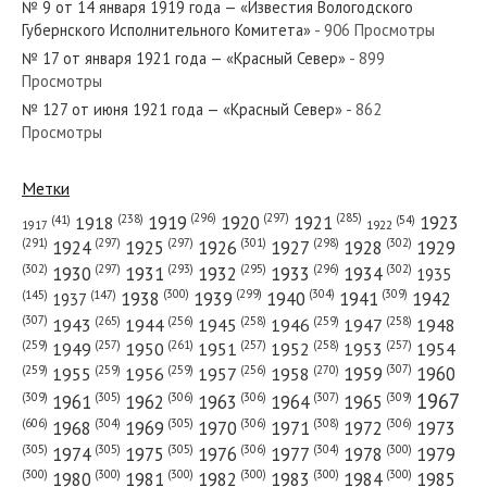
№ 9 от 14 января 1919 года — «Известия Вологодского
Губернского Исполнительного Комитета»
- 906 Просмотры
№ 17 от января 1921 года — «Красный Север»
- 899
Просмотры
№ 127 от июня 1921 года — «Красный Север»
- 862
№ 53 от марта 1976 года — «Красный Север»
Просмотры
Метки
(296)
(297)
(285)
(238)
1919
1920
1921
1923
1918
(54)
(41)
1922
1917
№ 232 от октября 1920 года — «Красный Север»
(301)
(298)
(302)
(291)
(297)
(297)
1924
1925
1926
1927
1928
1929
(302)
(302)
(297)
(293)
(295)
(296)
1930
1931
1932
1933
1934
1935
(309)
(300)
(299)
(304)
1938
1939
1940
1941
1942
(147)
(145)
1937
(307)
(265)
(256)
(258)
(259)
(258)
1943
1944
1945
1946
1947
1948
(261)
(259)
(257)
(257)
(258)
(257)
1950
1949
1951
1952
1953
1954
№ 158 от июля 1984 года — «Красный Север»
(307)
(270)
(259)
(259)
(259)
(256)
1958
1959
1960
1955
1956
1957
1967
(309)
(305)
(306)
(306)
(307)
(309)
1961
1962
1963
1964
1965
(606)
(305)
(306)
(308)
(306)
(304)
1968
1969
1970
1971
1972
1973
(305)
(305)
(305)
(306)
(304)
(300)
1974
1975
1976
1977
1978
1979
(300)
(300)
(300)
(300)
(300)
(300)
1980
1981
1982
1983
1984
1985