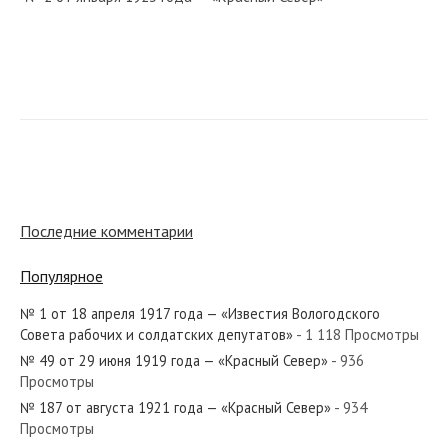
№ 4 от января 1945 года — «Красный Север»
№ 47 от марта 1944 года — «Красный Север»
Последние комментарии
Популярное
№ 1 от 18 апреля 1917 года — «Известия Вологодского
№ 253 от декабря 1952 года — «Красный Север»
Совета рабочих и солдатских депутатов»
- 1 118 Просмотры
№ 49 от 29 июня 1919 года — «Красный Север»
- 936
Просмотры
№ 187 от августа 1921 года — «Красный Север»
- 934
Просмотры
№ 172 от июля 1968 года — «Красный Север»