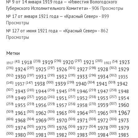
№ 9 от 14 января 1919 года — «Известия Вологодского
Губернского Исполнительного Комитета»
- 906 Просмотры
№ 17 от января 1921 года — «Красный Север»
- 899
Просмотры
№ 127 от июня 1921 года — «Красный Север»
- 862
№ 32 от февраля 1954 года — «Красный Север»
Просмотры
Метки
(296)
(297)
(285)
(238)
1919
1920
1921
1923
1918
(54)
(41)
1922
1917
№ 216 от ноября 1951 года — «Красный Север»
(301)
(298)
(302)
(291)
(297)
(297)
1924
1925
1926
1927
1928
1929
(302)
(302)
(297)
(293)
(295)
(296)
1930
1931
1932
1933
1934
1935
(309)
(300)
(299)
(304)
1938
1939
1940
1941
1942
(147)
(145)
1937
(307)
(265)
(256)
(258)
(259)
(258)
1943
1944
1945
1946
1947
1948
(261)
(259)
(257)
(257)
(258)
(257)
1950
1949
1951
1952
1953
1954
№ 300 от декабря 1985 года — «Красный Север»
(307)
(270)
(259)
(259)
(259)
(256)
1958
1959
1960
1955
1956
1957
1967
(309)
(305)
(306)
(306)
(307)
(309)
1961
1962
1963
1964
1965
(606)
(305)
(306)
(308)
(306)
(304)
1968
1969
1970
1971
1972
1973
(305)
(305)
(305)
(306)
(304)
(300)
1974
1975
1976
1977
1978
1979
(300)
(300)
(300)
(300)
(300)
(300)
1980
1981
1982
1983
1984
1985