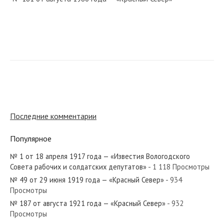
№ 193 от августа 1939 года — «Красный Север»
№ 12 от января 1961 года — «Красный Север»
Последние комментарии
Популярное
№ 1 от 18 апреля 1917 года — «Известия Вологодского
№ 264 от ноября 1925 года — «Красный Север»
Совета рабочих и солдатских депутатов»
- 1 118 Просмотры
№ 49 от 29 июня 1919 года — «Красный Север»
- 934
Просмотры
№ 187 от августа 1921 года — «Красный Север»
- 932
Просмотры
№ 131 от июня 1967 года — «Красный Север»