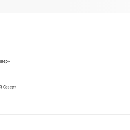
евер»
й Север»
евер»