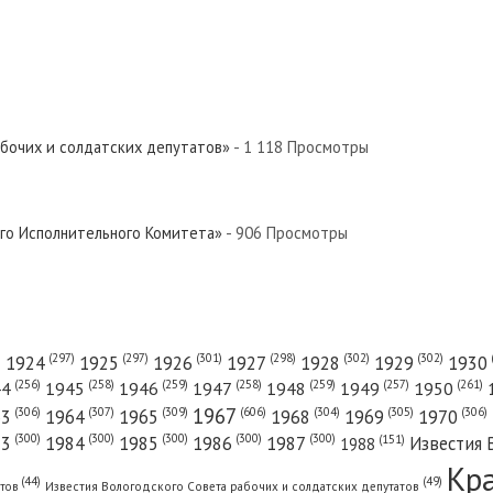
я Вологодского Губернского Исполнительного Комитета»...
евер»
абочих и солдатских депутатов»
- 1 118 Просмотры
 Север»
ого Исполнительного Комитета»
- 906 Просмотры
Север»
(301)
(298)
(302)
(302)
)
(297)
(297)
1924
1925
1926
1927
1928
1929
1930
(261)
(256)
(258)
(259)
(258)
(259)
(257)
1950
44
1945
1946
1947
1948
1949
1967
(606)
(306)
(307)
(309)
(305)
(306)
(304)
63
1964
1965
1968
1969
1970
 Север»
(300)
(300)
(300)
(300)
(300)
83
1984
1985
1986
1987
Известия 
(151)
1988
Кр
(49)
(44)
атов
Известия Вологодского Совета рабочих и солдатских депутатов