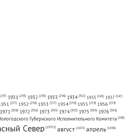
(302)
(297)
(293)
(295)
(296)
1931
1932
1933
1934
(147)
(145)
1935
1937
(257)
(258)
(257)
(259)
(259)
(259)
1951
1952
1953
1954
1955
1956
(308)
(306)
(305)
(305)
(305)
(306)
1971
1972
1973
1974
1975
1976
(280)
Вологодского Губернского Исполнительного Комитета
асный Cевер
август
апрель
(19701)
(1696)
(1653)