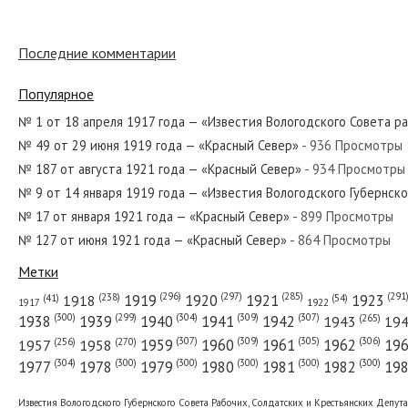
№ 156 от 26 июля 1918 года — «Извести
Последние комментарии
Популярное
№ 142 от июля 1950 года — «Красный С
№ 1 от 18 апреля 1917 года — «Известия Вологодского Совета р
№ 49 от 29 июня 1919 года — «Красный Север»
- 936 Просмотры
№ 187 от августа 1921 года — «Красный Север»
- 934 Просмотры
№ 100 от апреля 1970 года — «Красный
№ 9 от 14 января 1919 года — «Известия Вологодского Губернск
№ 17 от января 1921 года — «Красный Север»
- 899 Просмотры
№ 127 от июня 1921 года — «Красный Север»
- 864 Просмотры
№ 14 от января 1943 года — «Красный 
Метки
(296)
(297)
(291
(285)
(238)
1919
1920
1921
1923
1918
(54)
(41)
1922
1917
(309)
(307)
(300)
(299)
(304)
(265)
1938
1939
1940
1941
1942
1943
19
(307)
(309)
(305)
(306)
(270)
(256)
1958
1959
1960
1961
1962
19
1957
№ 233 от ноября 1956 года — «Красный
(304)
(300)
(300)
(300)
(300)
(300)
1977
1978
1979
1980
1981
1982
19
Известия Вологодского Губернского Совета Рабочих, Солдатских и Крестьянских Депут