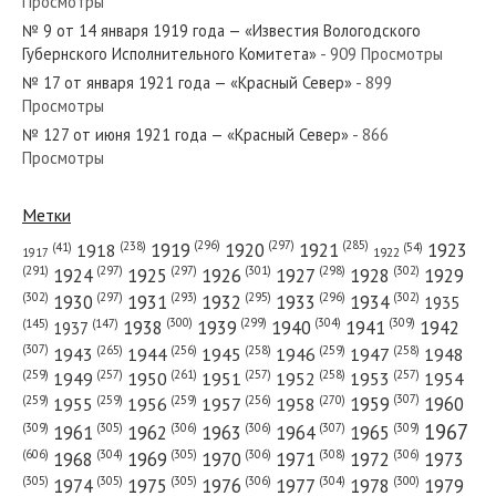
Просмотры
№ 67 от апреля 1957 года — «Красный Север»
№ 9 от 14 января 1919 года — «Известия Вологодского
Губернского Исполнительного Комитета»
- 909 Просмотры
№ 17 от января 1921 года — «Красный Север»
- 899
Просмотры
№ 127 от июня 1921 года — «Красный Север»
- 866
№ 43 от февраля 1971 года — «Красный Север»
Просмотры
Метки
(296)
(297)
(285)
(238)
1919
1920
1921
1923
1918
(54)
(41)
1922
1917
№ 49 от февраля 1967 года — «Красный Север»
(301)
(298)
(302)
(291)
(297)
(297)
1924
1925
1926
1927
1928
1929
(302)
(302)
(297)
(293)
(295)
(296)
1930
1931
1932
1933
1934
1935
(309)
(300)
(299)
(304)
1938
1939
1940
1941
1942
(147)
(145)
1937
(307)
(265)
(256)
(258)
(259)
(258)
1943
1944
1945
1946
1947
1948
(261)
(259)
(257)
(257)
(258)
(257)
1950
1949
1951
1952
1953
1954
№ 61 от марта 1948 года — «Красный Север»
(307)
(270)
(259)
(259)
(259)
(256)
1958
1959
1960
1955
1956
1957
1967
(309)
(305)
(306)
(306)
(307)
(309)
1961
1962
1963
1964
1965
(606)
(305)
(306)
(308)
(306)
(304)
1968
1969
1970
1971
1972
1973
(305)
(305)
(305)
(306)
(304)
(300)
1974
1975
1976
1977
1978
1979