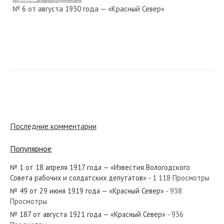
№ 6 от августа 1930 года — «Красный Север»
№ 198 от августа 1976 года — «Красный Север»
№ 206 от сентября 1962 года — «Красный Север»
Последние комментарии
Популярное
№ 1 от 18 апреля 1917 года — «Известия Вологодского
№ 187 от августа 1934 года — «Красный Север»
Совета рабочих и солдатских депутатов»
- 1 118 Просмотры
№ 49 от 29 июня 1919 года — «Красный Север»
- 938
Просмотры
№ 187 от августа 1921 года — «Красный Север»
- 936