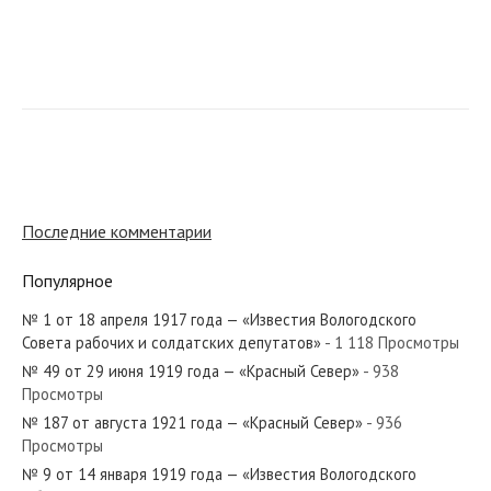
№ 77 от апреля 1979 года — «Красный Север»
№ 294 от декабря 1970 года — «Красный Север»
Последние комментарии
Популярное
№ 1 от 18 апреля 1917 года — «Известия Вологодского
№ 279 от декабря 1934 года — «Красный Север»
Совета рабочих и солдатских депутатов»
- 1 118 Просмотры
№ 49 от 29 июня 1919 года — «Красный Север»
- 938
Просмотры
№ 187 от августа 1921 года — «Красный Север»
- 936
Просмотры
№ 146 от июля 1954 года — «Красный Север»
№ 9 от 14 января 1919 года — «Известия Вологодского