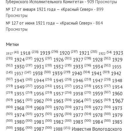
Губернского Исполнительного Комитета»
- 909 Просмотры
№ 17 от января 1921 года — «Красный Север»
- 899
Просмотры
№ 127 от июня 1921 года — «Красный Север»
- 864
№ 206 от августа 1963 года — «Красный Север»
Просмотры
Метки
(296)
(297)
(285)
(238)
1919
1920
1921
1923
1918
(54)
(41)
1922
1917
№ 249 от декабря 1951 года — «Красный Север»
(301)
(298)
(302)
(291)
(297)
(297)
1924
1925
1926
1927
1928
1929
(302)
(302)
(297)
(293)
(295)
(296)
1930
1931
1932
1933
1934
1935
(309)
(300)
(299)
(304)
1938
1939
1940
1941
1942
(147)
(145)
1937
(307)
(265)
(256)
(258)
(259)
(258)
1943
1944
1945
1946
1947
1948
(261)
(259)
(257)
(257)
(258)
(257)
1950
1949
1951
1952
1953
1954
№ 212 от сентября 1980 года — «Красный Север»
(307)
(270)
(259)
(259)
(259)
(256)
1958
1959
1960
1955
1956
1957
1967
(309)
(305)
(306)
(306)
(307)
(309)
1961
1962
1963
1964
1965
(606)
(305)
(306)
(308)
(306)
(304)
1968
1969
1970
1971
1972
1973
(305)
(305)
(305)
(306)
(304)
(300)
1974
1975
1976
1977
1978
1979
(300)
(300)
(300)
(300)
(300)
(300)
1980
1981
1982
1983
1984
1985
(300)
(300)
(300)
1986
1987
Известия Вологодского
(151)
1988