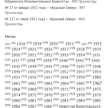
Губернского Исполнительного Комитета»
- 903 Просмотры
№ 17 от января 1921 года — «Красный Север»
- 897
Просмотры
№ 127 от июня 1921 года — «Красный Север»
- 860
№ 84 от апреля 1928 года — «Красный Север»
Просмотры
Метки
(296)
(297)
(285)
(238)
1919
1920
1921
1923
1918
(54)
(41)
1922
1917
№ 214 от октября 1946 года — «Красный Север»
(301)
(298)
(302)
(291)
(297)
(297)
1924
1925
1926
1927
1928
1929
(302)
(302)
(297)
(293)
(295)
(296)
1930
1931
1932
1933
1934
1935
(309)
(300)
(299)
(304)
1938
1939
1940
1941
1942
(147)
(145)
1937
(307)
(265)
(256)
(258)
(259)
(258)
1943
1944
1945
1946
1947
1948
(261)
(259)
(257)
(257)
(258)
(257)
1950
1949
1951
1952
1953
1954
№ 249 от октября 1934 года — «Красный Север»
(307)
(270)
(259)
(259)
(259)
(256)
1958
1959
1960
1955
1956
1957
1967
(309)
(305)
(306)
(306)
(307)
(309)
1961
1962
1963
1964
1965
(606)
(305)
(306)
(308)
(306)
(304)
1968
1969
1970
1971
1972
1973
(305)
(305)
(305)
(306)
(304)
(300)
1974
1975
1976
1977
1978
1979
(300)
(300)
(300)
(300)
(300)
(300)
1980
1981
1982
1983
1984
1985
(300)
(300)
(300)
1986
1987
Известия Вологодского
(151)
1988