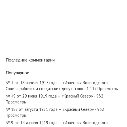
№ 158 от июля 1978 года — «Красный Север»
№ 159 от августа 1943 года — «Красный Север»
Последние комментарии
Популярное
№ 1 от 18 апреля 1917 года — «Известия Вологодского
№ 96 от апреля 1984 года — «Красный Север»
Совета рабочих и солдатских депутатов»
- 1 117 Просмотры
№ 49 от 29 июня 1919 года — «Красный Север»
- 932
Просмотры
№ 187 от августа 1921 года — «Красный Север»
- 932
Просмотры
№ 137 от июня 1972 года — «Красный Север»
№ 9 от 14 января 1919 года — «Известия Вологодского