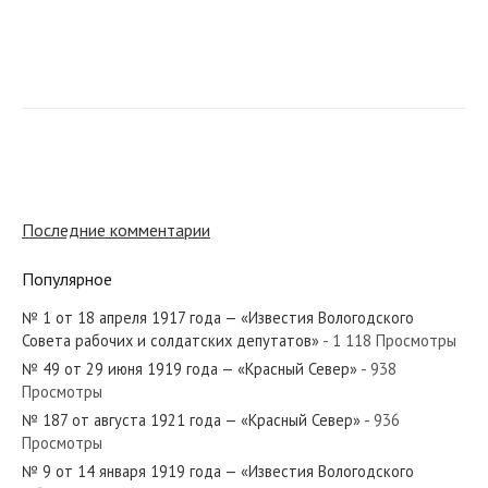
№ 13 от января 1930 года — «Красный Север»
№ 183 от августа 1930 года — «Красный Север»
Последние комментарии
Популярное
№ 1 от 18 апреля 1917 года — «Известия Вологодского
№ 171 от августа 1943 года — «Красный Север»
Совета рабочих и солдатских депутатов»
- 1 118 Просмотры
№ 49 от 29 июня 1919 года — «Красный Север»
- 938
Просмотры
№ 187 от августа 1921 года — «Красный Север»
- 936
Просмотры
№ 195 от августа 1970 года — «Красный Север»
№ 9 от 14 января 1919 года — «Известия Вологодского