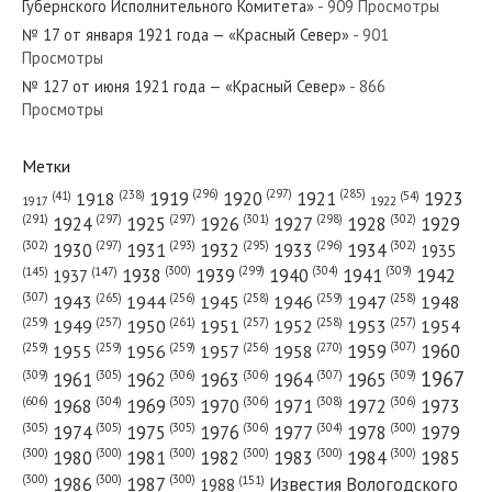
Губернского Исполнительного Комитета»
- 909 Просмотры
№ 17 от января 1921 года — «Красный Север»
- 901
Просмотры
№ 127 от июня 1921 года — «Красный Север»
- 866
№ 248 от октября 1986 года — «Красный Север»
Просмотры
Метки
(296)
(297)
(285)
(238)
1919
1920
1921
1923
1918
(54)
(41)
1922
1917
№ 73 от марта 1932 года — «Красный Север»
(301)
(298)
(302)
(291)
(297)
(297)
1924
1925
1926
1927
1928
1929
(302)
(302)
(297)
(293)
(295)
(296)
1930
1931
1932
1933
1934
1935
(309)
(300)
(299)
(304)
1938
1939
1940
1941
1942
(147)
(145)
1937
(307)
(265)
(256)
(258)
(259)
(258)
1943
1944
1945
1946
1947
1948
(261)
(259)
(257)
(257)
(258)
(257)
1950
1949
1951
1952
1953
1954
№ 120 от мая 1941 года — «Красный Север»
(307)
(270)
(259)
(259)
(259)
(256)
1958
1959
1960
1955
1956
1957
1967
(309)
(305)
(306)
(306)
(307)
(309)
1961
1962
1963
1964
1965
(606)
(305)
(306)
(308)
(306)
(304)
1968
1969
1970
1971
1972
1973
(305)
(305)
(305)
(306)
(304)
(300)
1974
1975
1976
1977
1978
1979
(300)
(300)
(300)
(300)
(300)
(300)
1980
1981
1982
1983
1984
1985
(300)
(300)
(300)
1986
1987
Известия Вологодского
(151)
1988