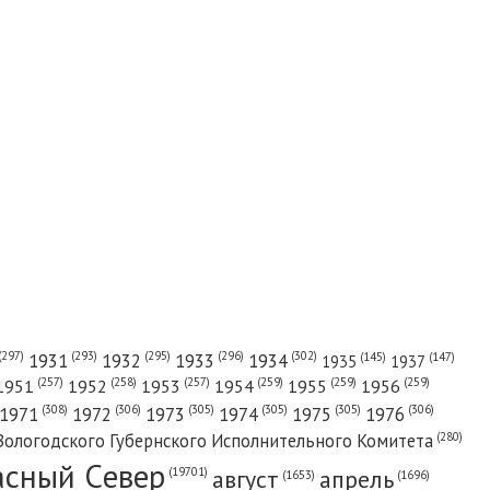
(302)
(297)
(293)
(295)
(296)
1931
1932
1933
1934
(147)
(145)
1935
1937
(257)
(258)
(257)
(259)
(259)
(259)
1951
1952
1953
1954
1955
1956
(308)
(306)
(305)
(305)
(305)
(306)
1971
1972
1973
1974
1975
1976
(280)
Вологодского Губернского Исполнительного Комитета
асный Cевер
август
апрель
(19701)
(1696)
(1653)