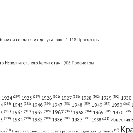
 Север»
евер»
абочих и солдатских депутатов»
- 1 118 Просмотры
евер»
ого Исполнительного Комитета»
- 906 Просмотры
Север»
(301)
(298)
(302)
(302)
)
(297)
(297)
1924
1925
1926
1927
1928
1929
1930
(261)
(256)
(258)
(259)
(258)
(259)
(257)
1950
44
1945
1946
1947
1948
1949
1967
(606)
(306)
(307)
(309)
(305)
(306)
(304)
63
1964
1965
1968
1969
1970
 Север»
(300)
(300)
(300)
(300)
(300)
83
1984
1985
1986
1987
Известия 
(151)
1988
Кр
(49)
(44)
атов
Известия Вологодского Совета рабочих и солдатских депутатов