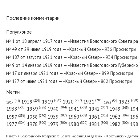
№ 31 от февраля 1925 года — «Красный
Последние комментарии
Популярное
№ 135 от июня 1977 года — «Красный С
№ 1 от 18 апреля 1917 года — «Известия Вологодского Совета р
№ 49 от 29 июня 1919 года — «Красный Север»
- 936 Просмотры
№ 187 от августа 1921 года — «Красный Север»
- 934 Просмотры
№ 109 от июня 1955 года — «Красный С
№ 9 от 14 января 1919 года — «Известия Вологодского Губернск
№ 17 от января 1921 года — «Красный Север»
- 899 Просмотры
№ 127 от июня 1921 года — «Красный Север»
- 862 Просмотры
№ 92 от апреля 1974 года — «Красный 
Метки
(296)
(297)
(291
(285)
(238)
1919
1920
1921
1923
1918
(54)
(41)
1922
1917
(309)
(307)
(300)
(299)
(304)
(265)
1938
1939
1940
1941
1942
1943
19
(307)
(309)
(305)
(306)
(270)
(256)
1958
1959
1960
1961
1962
19
1957
№ 175 от августа 1927 года — «Красный
(304)
(300)
(300)
(300)
(300)
(300)
1977
1978
1979
1980
1981
1982
19
Известия Вологодского Губернского Совета Рабочих, Солдатских и Крестьянских Депут