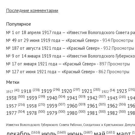
Последние комментарии
№ 210 от сентября 1986 года — «Красный Север»
Популярное
№ 1 от 18 апреля 1917 года — «Известия Вологодского Совета р
№ 49 от 29 июня 1919 года — «Красный Север»
- 934 Просмотры
№ 44 от 11 января 1918 года — «Известия Вологодского Совета
№ 187 от августа 1921 года — «Красный Север»
- 932 Просмотры
№ 9 от 14 января 1919 года — «Известия Вологодского Губернск
№ 17 от января 1921 года — «Красный Север»
- 897 Просмотры
№ 127 от июня 1921 года — «Красный Север»
- 862 Просмотры
№ 180 от августа 1940 года — «Красный Север»
Метки
(296)
(297)
(291
(285)
(238)
1919
1920
1921
1923
1918
(54)
(41)
1922
1917
(309)
(307)
(300)
(299)
(304)
(265)
1938
1939
1940
1941
1942
1943
19
(307)
(309)
(305)
(306)
(270)
(256)
1958
1959
1960
1961
1962
19
1957
№ 44 от февраля 1921 года — «Красный Север»
(304)
(300)
(300)
(300)
(300)
(300)
1977
1978
1979
1980
1981
1982
19
Известия Вологодского Губернского Совета Рабочих, Солдатских и Крестьянских Депут
декабрь
июль
июнь
май
март
(1687)
(1
(1665)
(1651)
(1616)