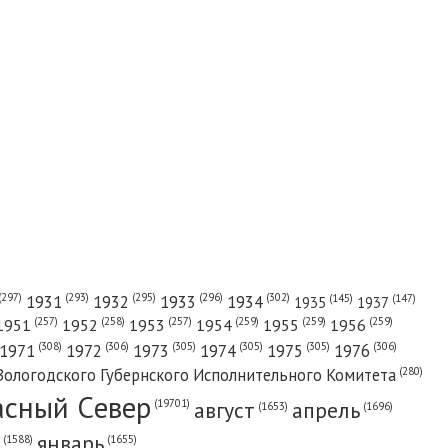
(302)
(297)
(293)
(295)
(296)
1931
1932
1933
1934
(147)
(145)
1935
1937
(257)
(258)
(257)
(259)
(259)
(259)
1951
1952
1953
1954
1955
1956
(308)
(306)
(305)
(305)
(305)
(306)
1971
1972
1973
1974
1975
1976
(280)
Вологодского Губернского Исполнительного Комитета
асный Cевер
август
апрель
(19701)
(1696)
(1653)
январь
(1655)
(1588)