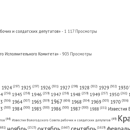
абочих и солдатских депутатов»
- 1 117 Просмотры
 рабочих и солдатских депутатов»...
ого Исполнительного Комитета»
- 903 Просмотры
(301)
(298)
(302)
(302)
)
(297)
(297)
1924
1925
1926
1927
1928
1929
1930
(261)
(256)
(258)
(259)
(258)
(259)
(257)
1950
44
1945
1946
1947
1948
1949
1967
(606)
(306)
(307)
(309)
(305)
(306)
(304)
63
1964
1965
1968
1969
1970
(300)
(300)
(300)
(300)
(300)
83
1984
1985
1986
1987
Известия 
(151)
1988
Кр
(49)
(44)
атов
Известия Вологодского Совета рабочих и солдатских депутатов
ноябрь
октябрь
сентябрь
февраль
681)
(1667)
(1619)
(1523)