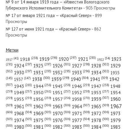
№ 9 от 14 января 1919 года — «Известия Вологодского
№ 253 от октября 1941 года —
Губернского Исполнительного Комитета»
- 903 Просмотры
«Красный Север»
№ 17 от января 1921 года — «Красный Север»
- 899
Просмотры
№ 291 от декабря 1982 года —
№ 127 от июня 1921 года — «Красный Север»
- 862
Просмотры
«Красный Север»
Метки
(296)
(297)
(285)
(238)
1919
1920
1921
1923
1918
(54)
(41)
1922
1917
(301)
(298)
(302)
(291)
(297)
(297)
1924
1925
1926
1927
1928
1929
(302)
(302)
(297)
(293)
(295)
(296)
1930
1931
1932
1933
1934
1935
(309)
(300)
(299)
(304)
1938
1939
1940
1941
1942
(147)
(145)
1937
(307)
(265)
(256)
(258)
(259)
(258)
1943
1944
1945
1946
1947
1948
(261)
(259)
(257)
(257)
(258)
(257)
1950
1949
1951
1952
1953
1954
(307)
(270)
(259)
(259)
(259)
(256)
1958
1959
1960
1955
1956
1957
1967
(309)
(305)
(306)
(306)
(307)
(309)
1961
1962
1963
1964
1965
(606)
(305)
(306)
(308)
(306)
(304)
1968
1969
1970
1971
1972
1973
(305)
(305)
(305)
(306)
(304)
(300)
1974
1975
1976
1977
1978
1979
(300)
(300)
(300)
(300)
(300)
(300)
1980
1981
1982
1983
1984
1985