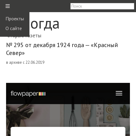
≡
Вологда
Проекты
О сайте
старые газеты
№ 295 от декабря 1924 года — «Красный
Север»
в архиве с 22.06.2019