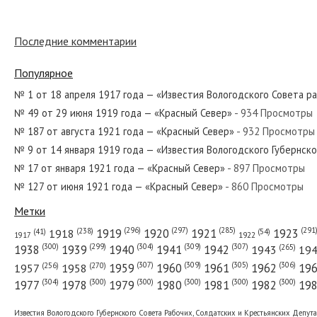
Последние комментарии
№ 213 от октября 1957 года — «Красный Север»
Популярное
№ 1 от 18 апреля 1917 года — «Известия Вологодского Совета р
№ 49 от 29 июня 1919 года — «Красный Север»
- 934 Просмотры
№ 109 от мая 1981 года — «Красный Север»
№ 187 от августа 1921 года — «Красный Север»
- 932 Просмотры
№ 9 от 14 января 1919 года — «Известия Вологодского Губернск
№ 17 от января 1921 года — «Красный Север»
- 897 Просмотры
№ 127 от июня 1921 года — «Красный Север»
- 860 Просмотры
№ 32 от февраля 1954 года — «Красный Север»
Метки
(296)
(297)
(291
(285)
(238)
1919
1920
1921
1923
1918
(54)
(41)
1922
1917
(309)
(307)
(300)
(299)
(304)
(265)
1938
1939
1940
1941
1942
1943
19
(307)
(309)
(305)
(306)
(270)
(256)
1958
1959
1960
1961
1962
19
1957
№ 136 от июня 1937 года — «Красный Север»
(304)
(300)
(300)
(300)
(300)
(300)
1977
1978
1979
1980
1981
1982
19
Известия Вологодского Губернского Совета Рабочих, Солдатских и Крестьянских Депут