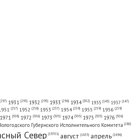
(302)
(297)
(293)
(295)
(296)
1931
1932
1933
1934
(147)
(145)
1935
1937
(257)
(258)
(257)
(259)
(259)
(259)
1951
1952
1953
1954
1955
1956
(308)
(306)
(305)
(305)
(305)
(306)
1971
1972
1973
1974
1975
1976
(280)
Вологодского Губернского Исполнительного Комитета
асный Cевер
август
апрель
(19701)
(1696)
(1653)