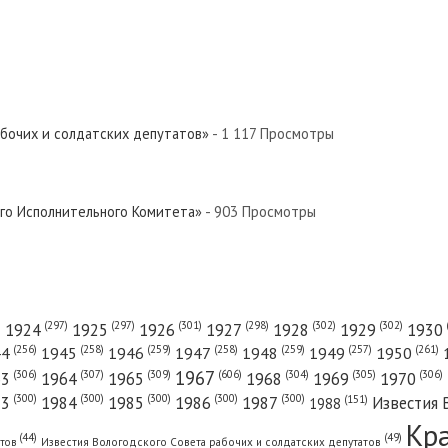
абочих и солдатских депутатов»
- 1 117 Просмотры
ого Исполнительного Комитета»
- 903 Просмотры
(301)
(298)
(302)
(302)
)
(297)
(297)
1924
1925
1926
1927
1928
1929
1930
(261)
(256)
(258)
(259)
(258)
(259)
(257)
1950
44
1945
1946
1947
1948
1949
1967
(606)
(306)
(307)
(309)
(305)
(306)
(304)
63
1964
1965
1968
1969
1970
(300)
(300)
(300)
(300)
(300)
83
1984
1985
1986
1987
Известия 
(151)
1988
Кр
(49)
(44)
атов
Известия Вологодского Совета рабочих и солдатских депутатов