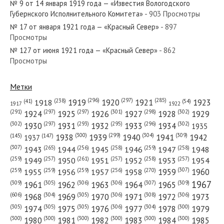
№ 9 от 14 января 1919 года — «Известия Вологодского
Губернского Исполнительного Комитета»
- 903 Просмотры
№ 17 от января 1921 года — «Красный Север»
- 897
Просмотры
№ 127 от июня 1921 года — «Красный Север»
- 862
№ 197 от августа 1977 года — «Красный Север»
Просмотры
Метки
(296)
(297)
(285)
(238)
1919
1920
1921
1923
1918
(54)
(41)
1922
1917
№ 134 от июня 1981 года — «Красный Север»
(301)
(298)
(302)
(291)
(297)
(297)
1924
1925
1926
1927
1928
1929
(302)
(302)
(297)
(293)
(295)
(296)
1930
1931
1932
1933
1934
1935
(309)
(300)
(299)
(304)
1938
1939
1940
1941
1942
(147)
(145)
1937
(307)
(265)
(256)
(258)
(259)
(258)
1943
1944
1945
1946
1947
1948
(261)
(259)
(257)
(257)
(258)
(257)
1950
1949
1951
1952
1953
1954
№ 213 от сентября 1929 года — «Красный Север»
(307)
(270)
(259)
(259)
(259)
(256)
1958
1959
1960
1955
1956
1957
1967
(309)
(305)
(306)
(306)
(307)
(309)
1961
1962
1963
1964
1965
(606)
(305)
(306)
(308)
(306)
(304)
1968
1969
1970
1971
1972
1973
(305)
(305)
(305)
(306)
(304)
(300)
1974
1975
1976
1977
1978
1979
(300)
(300)
(300)
(300)
(300)
(300)
1980
1981
1982
1983
1984
1985