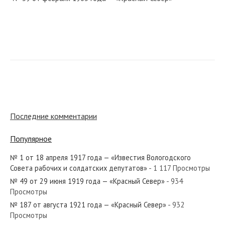
№ 208 от октября 1945 года — «Красный Север»
№ 77 от апреля 1978 года — «Красный Север»
Последние комментарии
Популярное
№ 1 от 18 апреля 1917 года — «Известия Вологодского
№ 201 от октября 1950 года — «Красный Север»
Совета рабочих и солдатских депутатов»
- 1 117 Просмотры
№ 49 от 29 июня 1919 года — «Красный Север»
- 934
Просмотры
№ 187 от августа 1921 года — «Красный Север»
- 932
Просмотры
№ 175 от августа 1920 года — «Красный Север»