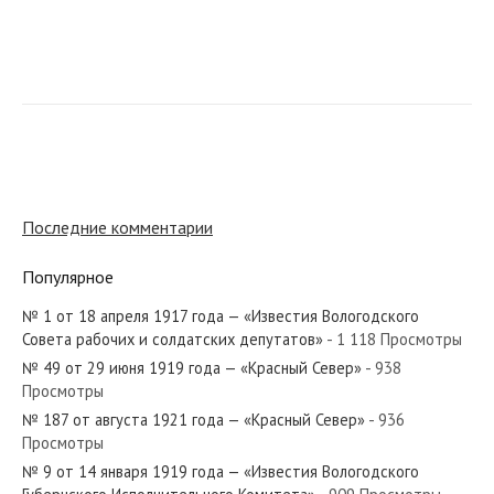
№ 122 от мая 1938 года — «Красный Север»
№ 77 от марта 1968 года — «Красный Север»
Последние комментарии
Популярное
№ 1 от 18 апреля 1917 года — «Известия Вологодского
№ 169 от июля 1965 года — «Красный Север»
Совета рабочих и солдатских депутатов»
- 1 118 Просмотры
№ 49 от 29 июня 1919 года — «Красный Север»
- 938
Просмотры
№ 187 от августа 1921 года — «Красный Север»
- 936
Просмотры
№ 265 от ноября 1920 года — «Красный Север»
№ 9 от 14 января 1919 года — «Известия Вологодского