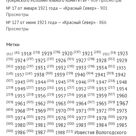
Губернского Исполнительного Комитета»
- 909 Просмотры
№ 17 от января 1921 года — «Красный Север»
- 901
Просмотры
№ 127 от июня 1921 года — «Красный Север»
- 866
№ 276 от ноября 1963 года — «Красный Север»
Просмотры
Метки
(296)
(297)
(285)
(238)
1919
1920
1921
1923
1918
(54)
(41)
1922
1917
№ 258 от ноября 1985 года — «Красный Север»
(301)
(298)
(302)
(291)
(297)
(297)
1924
1925
1926
1927
1928
1929
(302)
(302)
(297)
(293)
(295)
(296)
1930
1931
1932
1933
1934
1935
(309)
(300)
(299)
(304)
1938
1939
1940
1941
1942
(147)
(145)
1937
(307)
(265)
(256)
(258)
(259)
(258)
1943
1944
1945
1946
1947
1948
(261)
(259)
(257)
(257)
(258)
(257)
1950
1949
1951
1952
1953
1954
№ 168 от июля 1930 года — «Красный Север»
(307)
(270)
(259)
(259)
(259)
(256)
1958
1959
1960
1955
1956
1957
1967
(309)
(305)
(306)
(306)
(307)
(309)
1961
1962
1963
1964
1965
(606)
(305)
(306)
(308)
(306)
(304)
1968
1969
1970
1971
1972
1973
(305)
(305)
(305)
(306)
(304)
(300)
1974
1975
1976
1977
1978
1979
(300)
(300)
(300)
(300)
(300)
(300)
1980
1981
1982
1983
1984
1985
(300)
(300)
(300)
1986
1987
Известия Вологодского
(151)
1988