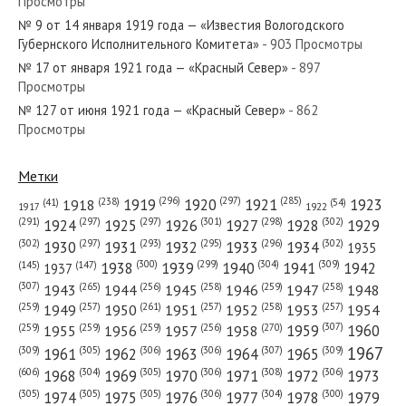
Просмотры
№ 228 от ноября 1950 года — «Красный Север»
№ 9 от 14 января 1919 года — «Известия Вологодского
Губернского Исполнительного Комитета»
- 903 Просмотры
№ 17 от января 1921 года — «Красный Север»
- 897
Просмотры
№ 127 от июня 1921 года — «Красный Север»
- 862
№ 31 от февраля 1981 года — «Красный Север»
Просмотры
Метки
(296)
(297)
(285)
(238)
1919
1920
1921
1923
1918
(54)
(41)
1922
1917
№ 196 от августа 1979 года — «Красный Север»
(301)
(298)
(302)
(291)
(297)
(297)
1924
1925
1926
1927
1928
1929
(302)
(302)
(297)
(293)
(295)
(296)
1930
1931
1932
1933
1934
1935
(309)
(300)
(299)
(304)
1938
1939
1940
1941
1942
(147)
(145)
1937
(307)
(265)
(256)
(258)
(259)
(258)
1943
1944
1945
1946
1947
1948
(261)
(259)
(257)
(257)
(258)
(257)
1950
1949
1951
1952
1953
1954
№ 134 от июня 1965 года — «Красный Север»
(307)
(270)
(259)
(259)
(259)
(256)
1958
1959
1960
1955
1956
1957
1967
(309)
(305)
(306)
(306)
(307)
(309)
1961
1962
1963
1964
1965
(606)
(305)
(306)
(308)
(306)
(304)
1968
1969
1970
1971
1972
1973
(305)
(305)
(305)
(306)
(304)
(300)
1974
1975
1976
1977
1978
1979