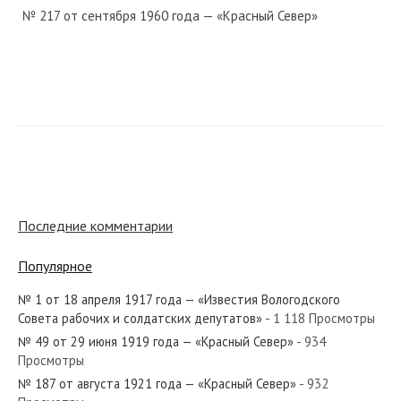
№ 217 от сентября 1960 года — «Красный Север»
№ 229 от октября 1921 года — «Красный Север»
№ 239 от декабря 1957 года — «Красный Север»
Последние комментарии
Популярное
№ 1 от 18 апреля 1917 года — «Известия Вологодского
№ 96 от мая 1946 года — «Красный Север»
Совета рабочих и солдатских депутатов»
- 1 118 Просмотры
№ 49 от 29 июня 1919 года — «Красный Север»
- 934
Просмотры
№ 187 от августа 1921 года — «Красный Север»
- 932