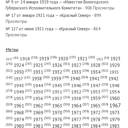
№ 9 от 14 января 1919 года — «Известия Вологодского
Губернского Исполнительного Комитета»
- 906 Просмотры
№ 17 от января 1921 года — «Красный Север»
- 899
Просмотры
№ 127 от июня 1921 года — «Красный Север»
- 864
№ 11 от января 1967 года — «Красный Север»
Просмотры
Метки
(296)
(297)
(285)
(238)
1919
1920
1921
1923
1918
(54)
(41)
1922
1917
№ 66 от марта 1962 года — «Красный Север»
(301)
(298)
(302)
(291)
(297)
(297)
1924
1925
1926
1927
1928
1929
(302)
(302)
(297)
(293)
(295)
(296)
1930
1931
1932
1933
1934
1935
(309)
(300)
(299)
(304)
1938
1939
1940
1941
1942
(147)
(145)
1937
(307)
(265)
(256)
(258)
(259)
(258)
1943
1944
1945
1946
1947
1948
(261)
(259)
(257)
(257)
(258)
(257)
1950
1949
1951
1952
1953
1954
№ 151 от августа 1947 года — «Красный Север»
(307)
(270)
(259)
(259)
(259)
(256)
1958
1959
1960
1955
1956
1957
1967
(309)
(305)
(306)
(306)
(307)
(309)
1961
1962
1963
1964
1965
(606)
(305)
(306)
(308)
(306)
(304)
1968
1969
1970
1971
1972
1973
(305)
(305)
(305)
(306)
(304)
(300)
1974
1975
1976
1977
1978
1979
(300)
(300)
(300)
(300)
(300)
(300)
1980
1981
1982
1983
1984
1985