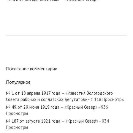
№ 219 от сентября 1968 года — «Красный Север»
№ 72 от апреля 1931 года — «Красный Север»
Последние комментарии
Популярное
№ 1 от 18 апреля 1917 года — «Известия Вологодского
№ 247 от октября 1928 года — «Красный Север»
Совета рабочих и солдатских депутатов»
- 1 118 Просмотры
№ 49 от 29 июня 1919 года — «Красный Север»
- 936
Просмотры
№ 187 от августа 1921 года — «Красный Север»
- 934
Просмотры
№ 285 от декабря 1964 года — «Красный Север»