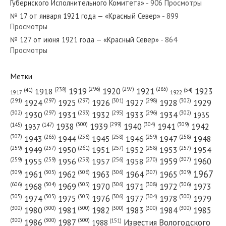
Губернского Исполнительного Комитета»
- 906 Просмотры
№ 17 от января 1921 года — «Красный Север»
- 899
Просмотры
№ 127 от июня 1921 года — «Красный Север»
- 864
№ 238 от ноября 1946 года — «Красный Север»
Просмотры
Метки
(296)
(297)
(285)
(238)
1919
1920
1921
1923
1918
(54)
(41)
1922
1917
№ 263 от ноября 1933 года — «Красный Север»
(301)
(298)
(302)
(291)
(297)
(297)
1924
1925
1926
1927
1928
1929
(302)
(302)
(297)
(293)
(295)
(296)
1930
1931
1932
1933
1934
1935
(309)
(300)
(299)
(304)
1938
1939
1940
1941
1942
(147)
(145)
1937
(307)
(265)
(256)
(258)
(259)
(258)
1943
1944
1945
1946
1947
1948
(261)
(259)
(257)
(257)
(258)
(257)
1950
1949
1951
1952
1953
1954
№ 191 от августа 1974 года — «Красный Север»
(307)
(270)
(259)
(259)
(259)
(256)
1958
1959
1960
1955
1956
1957
1967
(309)
(305)
(306)
(306)
(307)
(309)
1961
1962
1963
1964
1965
(606)
(305)
(306)
(308)
(306)
(304)
1968
1969
1970
1971
1972
1973
(305)
(305)
(305)
(306)
(304)
(300)
1974
1975
1976
1977
1978
1979
(300)
(300)
(300)
(300)
(300)
(300)
1980
1981
1982
1983
1984
1985
(300)
(300)
(300)
1986
1987
Известия Вологодского
(151)
1988