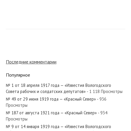
№ 195 от августа 1963 года — «Красный Север»
№ 202 от сентября 1980 года — «Красный Север»
Последние комментарии
Популярное
№ 1 от 18 апреля 1917 года — «Известия Вологодского
№ 45 от марта 1944 года — «Красный Север»
Совета рабочих и солдатских депутатов»
- 1 118 Просмотры
№ 49 от 29 июня 1919 года — «Красный Север»
- 936
Просмотры
№ 187 от августа 1921 года — «Красный Север»
- 934
Просмотры
№ 238 от декабря 1953 года — «Красный Север»
№ 9 от 14 января 1919 года — «Известия Вологодского