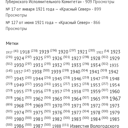
Губернского Исполнительного Комитета»
- 909 Просмотры
«Красный Север»
№ 17 от января 1921 года — «Красный Север»
- 899
Просмотры
№ 127 от июня 1921 года — «Красный Север»
№ 223 от сентября 1968 года —
- 866
Просмотры
«Красный Север»
Метки
(296)
(297)
(285)
(238)
1919
1920
1921
1923
1918
(54)
(41)
1922
1917
(301)
(298)
(302)
(291)
(297)
(297)
1924
1925
1926
1927
1928
1929
(302)
(302)
(297)
(293)
(295)
(296)
1930
1931
1932
1933
1934
1935
(309)
(300)
(299)
(304)
1938
1939
1940
1941
1942
(147)
(145)
1937
(307)
(265)
(256)
(258)
(259)
(258)
1943
1944
1945
1946
1947
1948
(261)
(259)
(257)
(257)
(258)
(257)
1950
1949
1951
1952
1953
1954
(307)
(270)
(259)
(259)
(259)
(256)
1958
1959
1960
1955
1956
1957
1967
(309)
(305)
(306)
(306)
(307)
(309)
1961
1962
1963
1964
1965
(606)
(305)
(306)
(308)
(306)
(304)
1968
1969
1970
1971
1972
1973
(305)
(305)
(305)
(306)
(304)
(300)
1974
1975
1976
1977
1978
1979
(300)
(300)
(300)
(300)
(300)
(300)
1980
1981
1982
1983
1984
1985
(300)
(300)
(300)
1986
1987
Известия Вологодского
(151)
1988