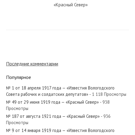
«Красный Север»
№ 47 от 28 февраля 1919 года —
«Известия Вологодского Губернского
Исполнительного Комитета»...
№ 93 от мая 1948 года — «Красный
Север»
Последние комментарии
Популярное
№ 104 от мая 1983 года — «Красный
Север»
№ 1 от 18 апреля 1917 года — «Известия Вологодского
Совета рабочих и солдатских депутатов»
- 1 118 Просмотры
№ 49 от 29 июня 1919 года — «Красный Север»
- 938
№ 104 от мая 1984 года — «Красный
Просмотры
Север»
№ 187 от августа 1921 года — «Красный Север»
- 936
Просмотры
№ 9 от 14 января 1919 года — «Известия Вологодского
№ 262 от ноября 1939 года —