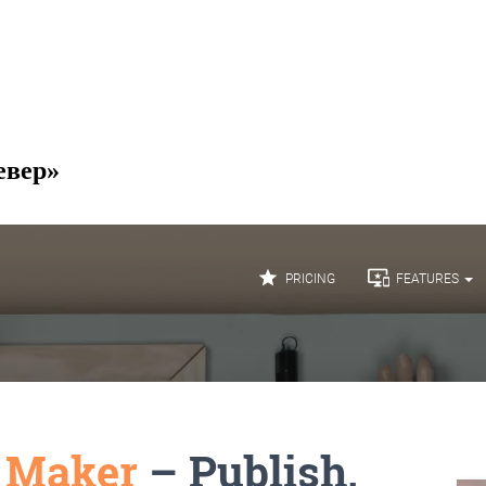
евер»