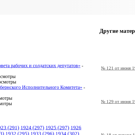
Другие матер
овета рабочих и солдатских депутатов»
-
№ 121 от июня 
осмотры
осмотры
Губернского Исполнительного Комитета»
-
смотры
№ 129 от июня 
мотры
923
(291)
1924
(297)
1925
(297)
1926
3)
1932
(295)
1933
(296)
1934
(302)