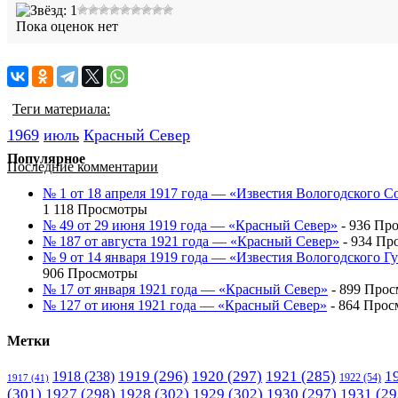
Пока оценок нет
Теги материала:
1969
июль
Красный Cевер
Популярное
Последние комментарии
№ 1 от 18 апреля 1917 года — «Известия Вологодского С
1 118 Просмотры
№ 49 от 29 июня 1919 года — «Красный Север»
- 936 Пр
№ 187 от августа 1921 года — «Красный Север»
- 934 Пр
№ 9 от 14 января 1919 года — «Известия Вологодского 
906 Просмотры
№ 17 от января 1921 года — «Красный Север»
- 899 Про
№ 127 от июня 1921 года — «Красный Север»
- 864 Прос
Метки
1919
(296)
1920
(297)
1921
(285)
1
1918
(238)
1922
(54)
1917
(41)
(301)
1927
(298)
1928
(302)
1929
(302)
1930
(297)
1931
(29