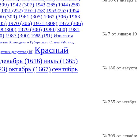
№ 18 от января 
309)
1942
(307)
1943
(265)
1944
(256)
1951
(257)
1952
(258)
1953
(257)
1954
60
(309)
1961
(305)
1962
(306)
1963
05)
1970
(306)
1971
(308)
1972
(306)
78
(300)
1979
(300)
1980
(300)
1981
№ 7 от января 1
0)
1987
(300)
Известия
1988
(151)
естия Вологодского Губернского Совета Рабочих,
Красный
датских депутатов
(49)
декабрь
(1616)
июль
(1665)
23)
октябрь
(1667)
сентябрь
№ 186 от август
№ 255 от ноября
№ 309 от декабр