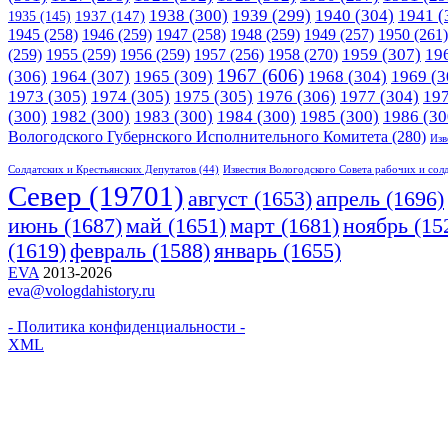
1938
(300)
1939
(299)
1940
(304)
1941
(
1935
(145)
1937
(147)
1945
(258)
1946
(259)
1947
(258)
1948
(259)
1949
(257)
1950
(261)
1958
(270)
1959
(307)
19
(259)
1955
(259)
1956
(259)
1957
(256)
1967
(606)
(306)
1964
(307)
1965
(309)
1968
(304)
1969
(3
1973
(305)
1974
(305)
1975
(305)
1976
(306)
1977
(304)
19
(300)
1982
(300)
1983
(300)
1984
(300)
1985
(300)
1986
(30
Вологодского Губернского Исполнительного Комитета
(280)
Изв
Солдатских и Крестьянских Депутатов
(44)
Известия Вологодского Совета рабочих и сол
Cевер
(19701)
апрель
(1696)
август
(1653)
июнь
(1687)
март
(1681)
май
(1651)
ноябрь
(15
(1619)
февраль
(1588)
январь
(1655)
EVA
2013-2026
eva@vologdahistory.ru
- Политика конфиденциальности -
XML