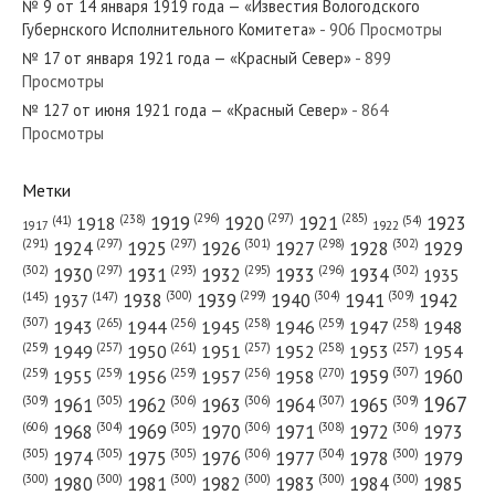
№ 9 от 14 января 1919 года — «Известия Вологодского
Губернского Исполнительного Комитета»
- 906 Просмотры
№ 17 от января 1921 года — «Красный Север»
- 899
Просмотры
№ 127 от июня 1921 года — «Красный Север»
- 864
№ 42 от февраля 1980 года — «Красный Север»
Просмотры
Метки
(296)
(297)
(285)
(238)
1919
1920
1921
1923
1918
(54)
(41)
1922
1917
№ 255 от октября 1964 года — «Красный Север»
(301)
(298)
(302)
(291)
(297)
(297)
1924
1925
1926
1927
1928
1929
(302)
(302)
(297)
(293)
(295)
(296)
1930
1931
1932
1933
1934
1935
(309)
(300)
(299)
(304)
1938
1939
1940
1941
1942
(147)
(145)
1937
(307)
(265)
(256)
(258)
(259)
(258)
1943
1944
1945
1946
1947
1948
(261)
(259)
(257)
(257)
(258)
(257)
1950
1949
1951
1952
1953
1954
№ 282 от декабря 1967 года — «Красный Север»
(307)
(270)
(259)
(259)
(259)
(256)
1958
1959
1960
1955
1956
1957
1967
(309)
(305)
(306)
(306)
(307)
(309)
1961
1962
1963
1964
1965
(606)
(305)
(306)
(308)
(306)
(304)
1968
1969
1970
1971
1972
1973
(305)
(305)
(305)
(306)
(304)
(300)
1974
1975
1976
1977
1978
1979
(300)
(300)
(300)
(300)
(300)
(300)
1980
1981
1982
1983
1984
1985