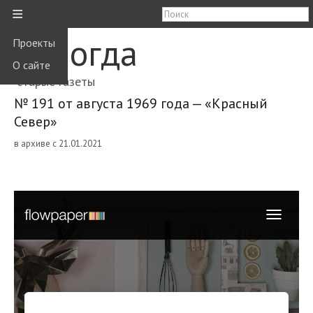
≡
Вологда
Проекты
О сайте
старые газеты
№ 191 от августа 1969 года — «Красный
Север»
в архиве с 21.01.2021