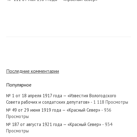
№ 81 от апреля 1965 года — «Красный Север»
№ 284 от декабря 1932 года — «Красный Север»
Последние комментарии
Популярное
№ 1 от 18 апреля 1917 года — «Известия Вологодского
№ 92 от апреля 1978 года — «Красный Север»
Совета рабочих и солдатских депутатов»
- 1 118 Просмотры
№ 49 от 29 июня 1919 года — «Красный Север»
- 936
Просмотры
№ 187 от августа 1921 года — «Красный Север»
- 934
Просмотры
№ 229 от ноября 1946 года — «Красный Север»