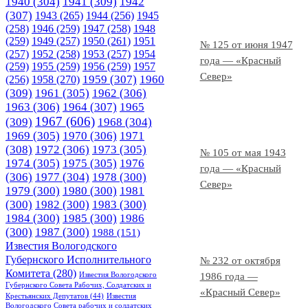
1940
(304)
1941
(309)
1942
(307)
1943
(265)
1944
(256)
1945
(258)
1946
(259)
1947
(258)
1948
(259)
1949
(257)
1950
(261)
1951
№ 125 от июня 1947
(257)
1952
(258)
1953
(257)
1954
года — «Красный
(259)
1955
(259)
1956
(259)
1957
Север»
1958
(270)
1959
(307)
1960
(256)
(309)
1961
(305)
1962
(306)
1963
(306)
1964
(307)
1965
1967
(606)
(309)
1968
(304)
1969
(305)
1970
(306)
1971
(308)
1972
(306)
1973
(305)
№ 105 от мая 1943
1974
(305)
1975
(305)
1976
года — «Красный
(306)
1977
(304)
1978
(300)
Север»
1979
(300)
1980
(300)
1981
(300)
1982
(300)
1983
(300)
1984
(300)
1985
(300)
1986
(300)
1987
(300)
1988
(151)
Известия Вологодского
Губернского Исполнительного
№ 232 от октября
Комитета
(280)
Известия Вологодского
1986 года —
Губернского Совета Рабочих, Солдатских и
«Красный Север»
Крестьянских Депутатов
(44)
Известия
Вологодского Совета рабочих и солдатских