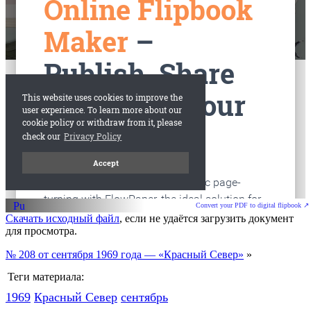
старые газеты
Вологда
Convert your PDF to digital flipbook ↗
Скачать исходный файл
, если не удаётся загрузить документ
для просмотра.
№ 208 от сентября 1969 года — «Красный Север»
»
Теги материала:
1969
Красный Cевер
сентябрь