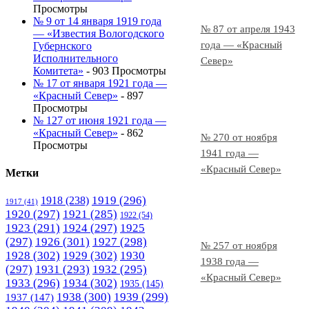
Просмотры
№ 9 от 14 января 1919 года
№ 87 от апреля 1943
— «Известия Вологодского
года — «Красный
Губернского
Исполнительного
Север»
Комитета»
- 903 Просмотры
№ 17 от января 1921 года —
«Красный Север»
- 897
Просмотры
№ 127 от июня 1921 года —
«Красный Север»
- 862
№ 270 от ноября
Просмотры
1941 года —
«Красный Север»
Метки
1919
(296)
1918
(238)
1917
(41)
1920
(297)
1921
(285)
1922
(54)
1923
(291)
1924
(297)
1925
(297)
1926
(301)
1927
(298)
№ 257 от ноября
1928
(302)
1929
(302)
1930
1938 года —
(297)
1931
(293)
1932
(295)
«Красный Север»
1933
(296)
1934
(302)
1935
(145)
1938
(300)
1939
(299)
1937
(147)