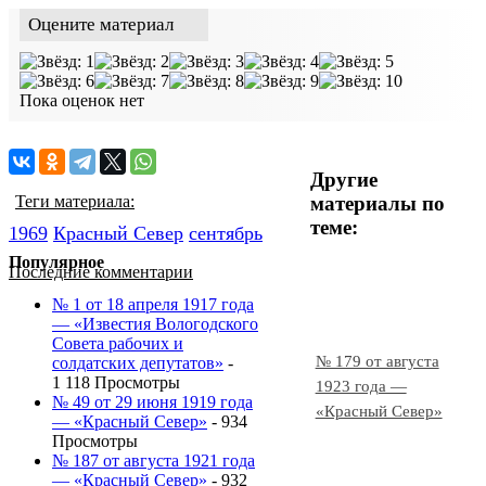
Оцените материал
Пока оценок нет
Другие
материалы по
Теги материала:
теме:
1969
Красный Cевер
сентябрь
Популярное
Последние комментарии
№ 1 от 18 апреля 1917 года
— «Известия Вологодского
Совета рабочих и
№ 179 от августа
солдатских депутатов»
-
1 118 Просмотры
1923 года —
№ 49 от 29 июня 1919 года
«Красный Север»
— «Красный Север»
- 934
Просмотры
№ 187 от августа 1921 года
— «Красный Север»
- 932