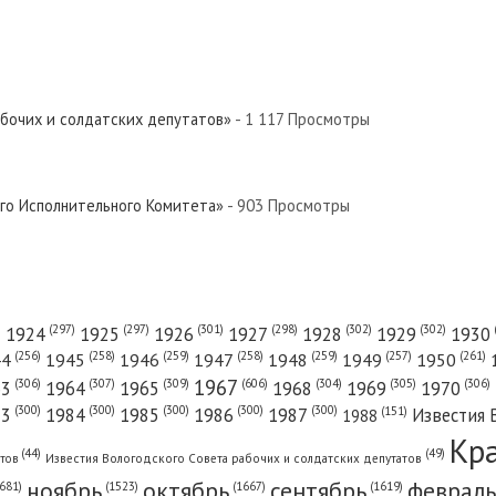
вер»
й Север»
абочих и солдатских депутатов»
- 1 117 Просмотры
евер»
ого Исполнительного Комитета»
- 903 Просмотры
евер»
(301)
(298)
(302)
(302)
)
(297)
(297)
1924
1925
1926
1927
1928
1929
1930
(261)
(256)
(258)
(259)
(258)
(259)
(257)
1950
44
1945
1946
1947
1948
1949
1967
(606)
(306)
(307)
(309)
(305)
(306)
(304)
63
1964
1965
1968
1969
1970
Север»
(300)
(300)
(300)
(300)
(300)
83
1984
1985
1986
1987
Известия 
(151)
1988
Кр
(49)
(44)
атов
Известия Вологодского Совета рабочих и солдатских депутатов
ноябрь
октябрь
сентябрь
февраль
681)
(1667)
(1619)
(1523)