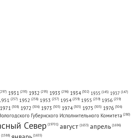
(302)
(297)
(293)
(295)
(296)
1931
1932
1933
1934
(147)
(145)
1935
1937
(257)
(258)
(257)
(259)
(259)
(259)
1951
1952
1953
1954
1955
1956
(308)
(306)
(305)
(305)
(305)
(306)
1971
1972
1973
1974
1975
1976
(280)
Вологодского Губернского Исполнительного Комитета
асный Cевер
август
апрель
(19701)
(1696)
(1653)
январь
(1655)
(1588)