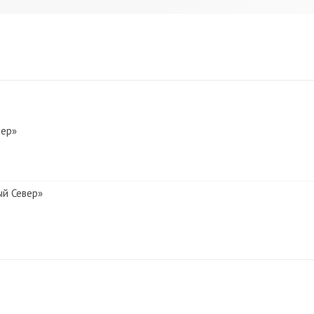
вер»
ый Север»
 Север»