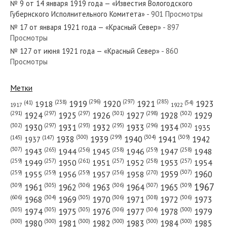
№ 9 от 14 января 1919 года — «Известия Вологодского
Губернского Исполнительного Комитета»
- 901 Просмотры
№ 17 от января 1921 года — «Красный Север»
- 897
Просмотры
№ 127 от июня 1921 года — «Красный Север»
- 860
№ 217 от сентября 1926 года — «Красный Север»
Просмотры
Метки
(296)
(297)
(285)
(238)
1919
1920
1921
1923
1918
(54)
(41)
1922
1917
№ 97 от мая 1946 года — «Красный Север»
(301)
(298)
(302)
(291)
(297)
(297)
1924
1925
1926
1927
1928
1929
(302)
(302)
(297)
(293)
(295)
(296)
1930
1931
1932
1933
1934
1935
(309)
(300)
(299)
(304)
1938
1939
1940
1941
1942
(147)
(145)
1937
(307)
(265)
(256)
(258)
(259)
(258)
1943
1944
1945
1946
1947
1948
(261)
(259)
(257)
(257)
(258)
(257)
1950
1949
1951
1952
1953
1954
№ 196 от 12 сентября 1918 года — «Известия
(307)
(270)
(259)
(259)
(259)
(256)
1958
1959
1960
1955
1956
1957
Вологодского Губернского Исполнительного Комитета»...
1967
(309)
(305)
(306)
(306)
(307)
(309)
1961
1962
1963
1964
1965
(606)
(305)
(306)
(308)
(306)
(304)
1968
1969
1970
1971
1972
1973
(305)
(305)
(305)
(306)
(304)
(300)
1974
1975
1976
1977
1978
1979
(300)
(300)
(300)
(300)
(300)
(300)
1980
1981
1982
1983
1984
1985