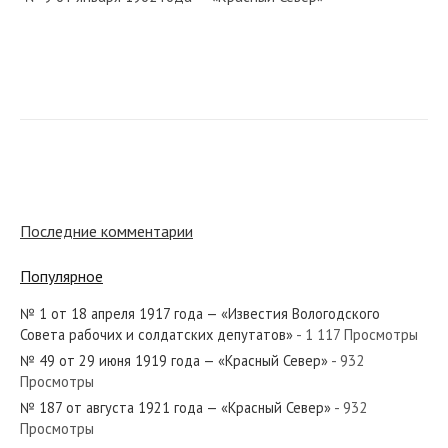
№ 39 от февраля 1967 года — «Красный Север»
№ 75 от апреля 1944 года — «Красный Север»
Последние комментарии
Популярное
№ 1 от 18 апреля 1917 года — «Известия Вологодского
№ 91 от апреля 1983 года — «Красный Север»
Совета рабочих и солдатских депутатов»
- 1 117 Просмотры
№ 49 от 29 июня 1919 года — «Красный Север»
- 932
Просмотры
№ 187 от августа 1921 года — «Красный Север»
- 932
Просмотры
№ 97 от мая 1947 года — «Красный Север»