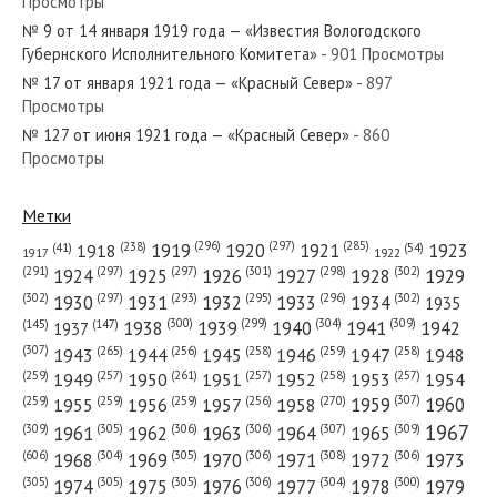
Просмотры
№ 98 от апреля 1940 года — «Красный Север»
№ 9 от 14 января 1919 года — «Известия Вологодского
Губернского Исполнительного Комитета»
- 901 Просмотры
№ 17 от января 1921 года — «Красный Север»
- 897
Просмотры
№ 127 от июня 1921 года — «Красный Север»
- 860
№ 91 от апреля 1985 года — «Красный Север»
Просмотры
Метки
(296)
(297)
(285)
(238)
1919
1920
1921
1923
1918
(54)
(41)
1922
1917
№ 257 от декабря 1948 года — «Красный Север»
(301)
(298)
(302)
(291)
(297)
(297)
1924
1925
1926
1927
1928
1929
(302)
(302)
(297)
(293)
(295)
(296)
1930
1931
1932
1933
1934
1935
(309)
(300)
(299)
(304)
1938
1939
1940
1941
1942
(147)
(145)
1937
(307)
(265)
(256)
(258)
(259)
(258)
1943
1944
1945
1946
1947
1948
(261)
(259)
(257)
(257)
(258)
(257)
1950
1949
1951
1952
1953
1954
№ 175 от июля 1934 года — «Красный Север»
(307)
(270)
(259)
(259)
(259)
(256)
1958
1959
1960
1955
1956
1957
1967
(309)
(305)
(306)
(306)
(307)
(309)
1961
1962
1963
1964
1965
(606)
(305)
(306)
(308)
(306)
(304)
1968
1969
1970
1971
1972
1973
(305)
(305)
(305)
(306)
(304)
(300)
1974
1975
1976
1977
1978
1979