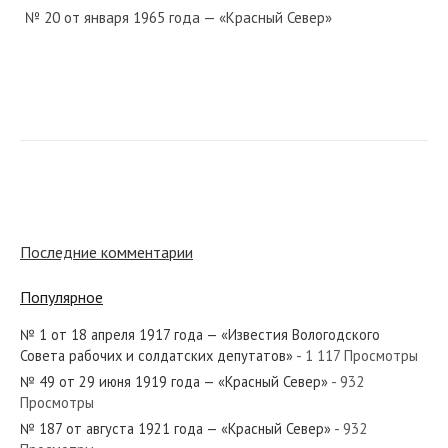
№ 20 от января 1965 года — «Красный Север»
№ 202 от сентября 1932 года — «Красный Север»
№ 55 от марта 1943 года — «Красный Север»
Последние комментарии
Популярное
№ 1 от 18 апреля 1917 года — «Известия Вологодского
№ 88 от мая 1951 года — «Красный Север»
Совета рабочих и солдатских депутатов»
- 1 117 Просмотры
№ 49 от 29 июня 1919 года — «Красный Север»
- 932
Просмотры
№ 187 от августа 1921 года — «Красный Север»
- 932