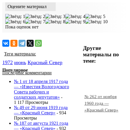
Оцените материал
Пока оценок нет
Другие
материалы по
Теги материала:
теме:
1972
июнь
Красный Cевер
Популярное
Последние комментарии
№ 1 от 18 апреля 1917 года
— «Известия Вологодского
Совета рабочих и
№ 262 от ноября
солдатских депутатов»
-
1 117 Просмотры
1960 года —
№ 49 от 29 июня 1919 года
«Красный Север»
— «Красный Север»
- 934
Просмотры
№ 187 от августа 1921 года
— «Красный Север»
- 932