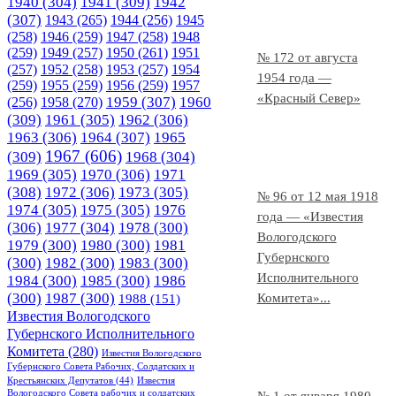
1940
(304)
1941
(309)
1942
(307)
1943
(265)
1944
(256)
1945
(258)
1946
(259)
1947
(258)
1948
(259)
1949
(257)
1950
(261)
1951
№ 172 от августа
(257)
1952
(258)
1953
(257)
1954
1954 года —
(259)
1955
(259)
1956
(259)
1957
«Красный Север»
1958
(270)
1959
(307)
1960
(256)
(309)
1961
(305)
1962
(306)
1963
(306)
1964
(307)
1965
1967
(606)
(309)
1968
(304)
1969
(305)
1970
(306)
1971
(308)
1972
(306)
1973
(305)
№ 96 от 12 мая 1918
1974
(305)
1975
(305)
1976
года — «Известия
(306)
1977
(304)
1978
(300)
Вологодского
1979
(300)
1980
(300)
1981
Губернского
(300)
1982
(300)
1983
(300)
Исполнительного
1984
(300)
1985
(300)
1986
(300)
1987
(300)
Комитета»...
1988
(151)
Известия Вологодского
Губернского Исполнительного
Комитета
(280)
Известия Вологодского
Губернского Совета Рабочих, Солдатских и
Крестьянских Депутатов
(44)
Известия
Вологодского Совета рабочих и солдатских