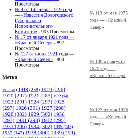
Просмотры
№ 9 от 14 января 1919 года
№ 113 от мая 1975
— «Известия Вологодского
года — «Красный
Губернского
Исполнительного
Север»
Комитета»
- 903 Просмотры
№ 17 от января 1921 года —
«Красный Север»
- 897
Просмотры
№ 127 от июня 1921 года —
«Красный Север»
- 860
№ 180 от августа
Просмотры
1975 года —
«Красный Север»
Метки
1919
(296)
1918
(238)
1917
(41)
1920
(297)
1921
(285)
1922
(54)
1923
(291)
1924
(297)
1925
(297)
1926
(301)
1927
(298)
№ 123 от мая 1975
1928
(302)
1929
(302)
1930
года — «Красный
(297)
1931
(293)
1932
(295)
Север»
1933
(296)
1934
(302)
1935
(145)
1938
(300)
1939
(299)
1937
(147)