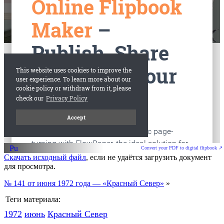
старые газеты
Вологда
Convert your PDF to digital flipbook ↗
Скачать исходный файл
, если не удаётся загрузить документ
для просмотра.
№ 141 от июня 1972 года — «Красный Север»
»
Теги материала:
1972
июнь
Красный Cевер