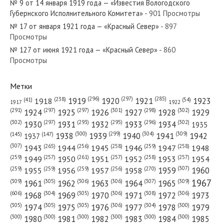
№ 9 от 14 января 1919 года — «Известия Вологодского
№ 24 от января 1985 года —
Губернского Исполнительного Комитета»
- 901 Просмотры
«Красный Север»
№ 17 от января 1921 года — «Красный Север»
- 897
Просмотры
№ 127 от июня 1921 года — «Красный Север»
№ 115 от июня 1949 года —
- 860
Просмотры
«Красный Север»
Метки
(296)
(297)
(285)
(238)
1919
1920
1921
1923
1918
(54)
(41)
1922
1917
(301)
(298)
(302)
(291)
(297)
(297)
1924
1925
1926
1927
1928
1929
(302)
(302)
(297)
(293)
(295)
(296)
1930
1931
1932
1933
1934
1935
(309)
(300)
(299)
(304)
1938
1939
1940
1941
1942
(147)
(145)
1937
(307)
(265)
(256)
(258)
(259)
(258)
1943
1944
1945
1946
1947
1948
(261)
(259)
(257)
(257)
(258)
(257)
1950
1949
1951
1952
1953
1954
(307)
(270)
(259)
(259)
(259)
(256)
1958
1959
1960
1955
1956
1957
1967
(309)
(305)
(306)
(306)
(307)
(309)
1961
1962
1963
1964
1965
(606)
(305)
(306)
(308)
(306)
(304)
1968
1969
1970
1971
1972
1973
(305)
(305)
(305)
(306)
(304)
(300)
1974
1975
1976
1977
1978
1979
(300)
(300)
(300)
(300)
(300)
(300)
1980
1981
1982
1983
1984
1985