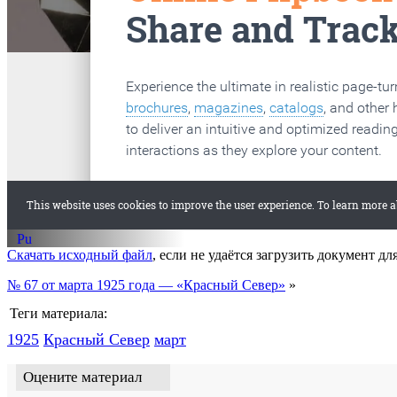
старые газеты
Вологда
Скачать исходный файл
, если не удаётся загрузить документ дл
№ 67 от марта 1925 года — «Красный Север»
»
Теги материала:
1925
Красный Cевер
март
Оцените материал