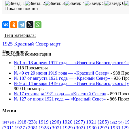
Пока оценок нет
Теги материала:
1925
Красный Cевер
март
Популярное
Последние комментарии
№ 1 от 18 апреля 1917 года — «Известия Вологодского С
1 118 Просмотры
№ 49 от 29 июня 1919 года — «Красный Север»
- 938 Пр
№ 187 от августа 1921 года — «Красный Север»
- 936 Пр
№ 9 от 14 января 1919 года — «Известия Вологодского 
909 Просмотры
№ 17 от января 1921 года — «Красный Север»
- 899 Про
№ 127 от июня 1921 года — «Красный Север»
- 866 Прос
Метки
1919
(296)
1920
(297)
1921
(285)
1
1918
(238)
1922
(54)
1917
(41)
(301)
1927
(298)
1928
(302)
1929
(302)
1930
(297)
1931
(29