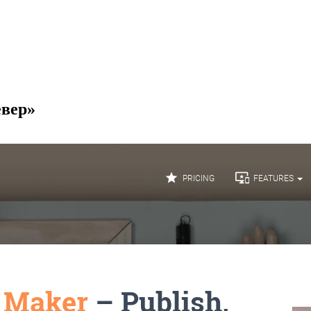
евер»