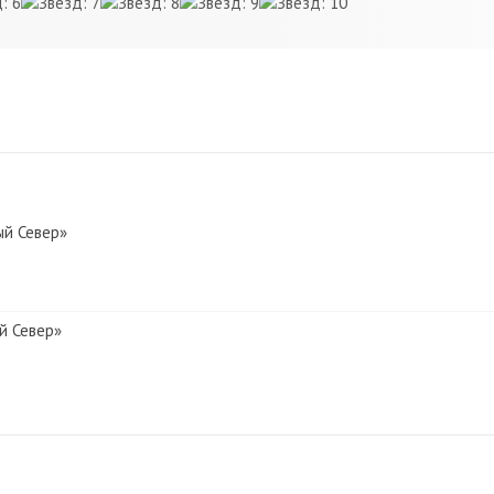
ый Север»
й Север»
Север»