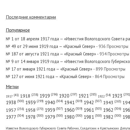
№ 229 от ноября 1948 года — «Красный
Последние комментарии
Популярное
№ 248 от октября 1932 года — «Красны
№ 1 от 18 апреля 1917 года — «Известия Вологодского Совета р
№ 49 от 29 июня 1919 года — «Красный Север»
- 936 Просмотры
№ 187 от августа 1921 года — «Красный Север»
- 934 Просмотры
№ 140 от июня 1921 года — «Красный С
№ 9 от 14 января 1919 года — «Известия Вологодского Губернск
№ 17 от января 1921 года — «Красный Север»
- 899 Просмотры
№ 127 от июня 1921 года — «Красный Север»
- 864 Просмотры
№ 76 от апреля 1952 года — «Красный 
Метки
(296)
(297)
(291
(285)
(238)
1919
1920
1921
1923
1918
(54)
(41)
1922
1917
(309)
(307)
(300)
(299)
(304)
(265)
1938
1939
1940
1941
1942
1943
19
(307)
(309)
(305)
(306)
(270)
(256)
1958
1959
1960
1961
1962
19
1957
№ 227 от сентября 1967 года — «Красн
(304)
(300)
(300)
(300)
(300)
(300)
1977
1978
1979
1980
1981
1982
19
Известия Вологодского Губернского Совета Рабочих, Солдатских и Крестьянских Депут