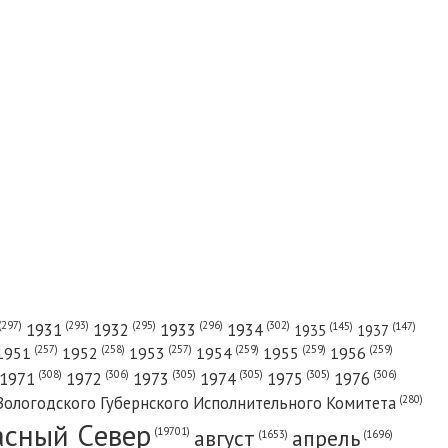
(302)
(297)
(293)
(295)
(296)
1931
1932
1933
1934
(147)
(145)
1935
1937
(257)
(258)
(257)
(259)
(259)
(259)
1951
1952
1953
1954
1955
1956
(308)
(306)
(305)
(305)
(305)
(306)
1971
1972
1973
1974
1975
1976
(280)
Вологодского Губернского Исполнительного Комитета
асный Cевер
август
апрель
(19701)
(1696)
(1653)