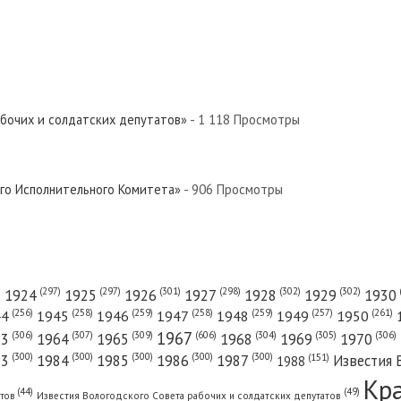
 Север»
й Север»
абочих и солдатских депутатов»
- 1 118 Просмотры
евер»
ого Исполнительного Комитета»
- 906 Просмотры
Север»
(301)
(298)
(302)
(302)
)
(297)
(297)
1924
1925
1926
1927
1928
1929
1930
(261)
(256)
(258)
(259)
(258)
(259)
(257)
1950
44
1945
1946
1947
1948
1949
1967
(606)
(306)
(307)
(309)
(305)
(306)
(304)
63
1964
1965
1968
1969
1970
ый Север»
(300)
(300)
(300)
(300)
(300)
83
1984
1985
1986
1987
Известия 
(151)
1988
Кр
(49)
(44)
атов
Известия Вологодского Совета рабочих и солдатских депутатов